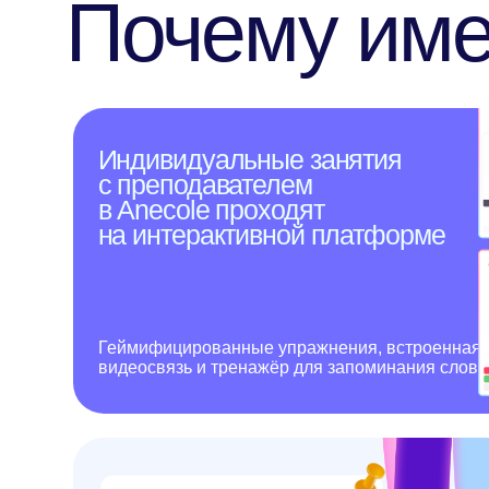
на интерактивной платформе
Геймифицированные упражнения, встроенная
видеосвязь и тренажёр для запоминания слов
Начните
заниматься уже
сейчас!
Оставить заявку