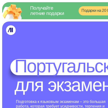
Получайте
Подарки на 20 000 руб
летние подарки
Португальски
для экзамено
Подготовка к языковым экзаменам – это большая
работа, которая требует усидчивости, терпения и
регулярности. Наши преподаватели организуют весь
процесс подготовки, пройдут с вами этот путь
и помогут получить заветный балл