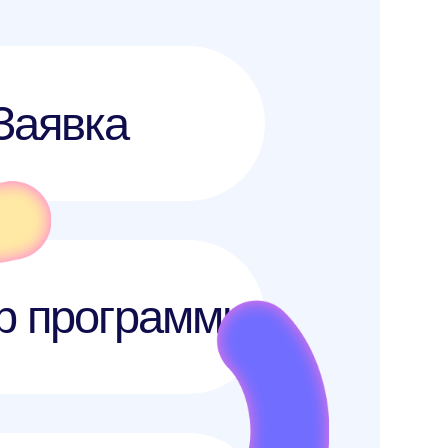
урок
задание