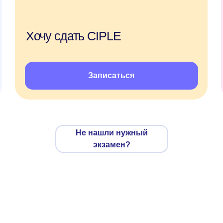
Не нашли нужный
экзамен?
но мы?
Занимайтесь
из любой точки земли