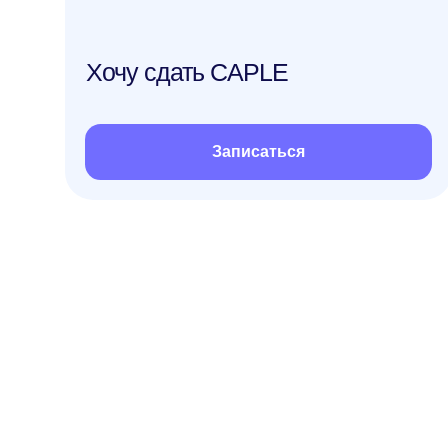
Почему имен
Индивидуальные занятия
с преподавателем
в Anecole проходят