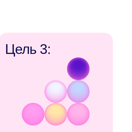
 3:
ать экзамен
рситете
Записаться