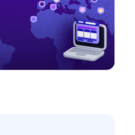
а
граммы