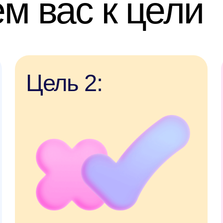
Цель 2:
Цель
Хочу сдать CIPLE
Хочу сд
в униве
Записаться