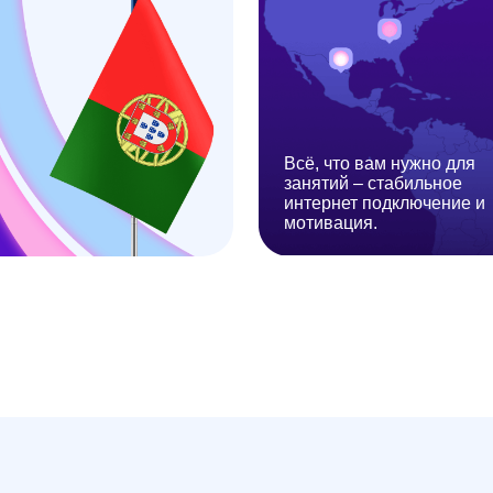
Заявк
Подбор про