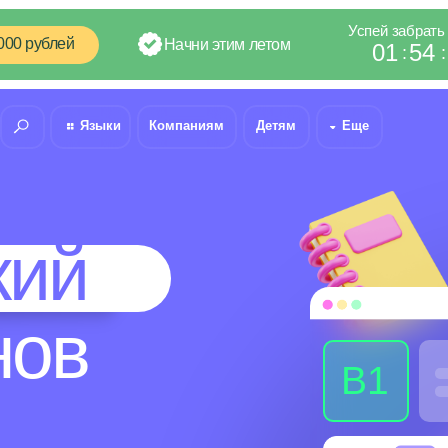
Успей забрать подарки
лей
Начни этим летом
01
54
41
:
:
Языки
Компаниям
Детям
Еще
8 (800) 300-60
й
в
B1