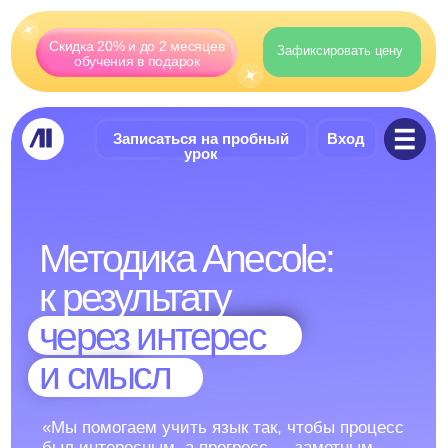
Скидка 20% и до 2 месяцев
Зафиксировать цену
обучения в подарок
Записаться на пробный
Вход
урок
Методика Anecole:
к результату
через интерес
и смысл
«Мы помогаем учить язык так, чтобы процесс
был интересным, а прогресс — заметным.
В основе подхода Anecole — система
из доказанных образовательных
и нейронаучных принципов»
Анастасия Перельман,
Основатель и руководитель школы Anecole