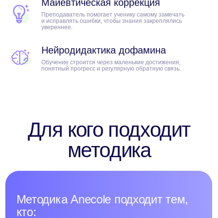
Майевтическая коррекция
и регулярно обновляем программы
Преподаватель помогает ученику самому замечать
на основе исследований
и исправлять ошибки, чтобы знания закреплялись
и современных подходов к обучению.
увереннее.
Нейродидактика дофамина
Записаться на пробный урок
Обучение строится через маленькие достижения,
понятный прогресс и регулярную обратную связь.
Екатерина
Экзамены в университете
на отлично!
Цель учёбы
Путь к цели
Результат
В Anecole очень классная платформа,
которая позволяет отрабатывать всю
изученную лексику и грамматику. Сами