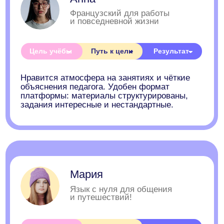
ANECOLE 2026 © Все права защищены
Языки
Контакты
Английский
+7 929 340-14-99
Написать в
Испанский
Telegram
Китайский
Написать в Max
Немецкий
ВКонтакте
Французский
info@anecole.com
Португальский
8 800 300-60-94
Итальянский
Турецкий
Арабский
Японский
Корейский