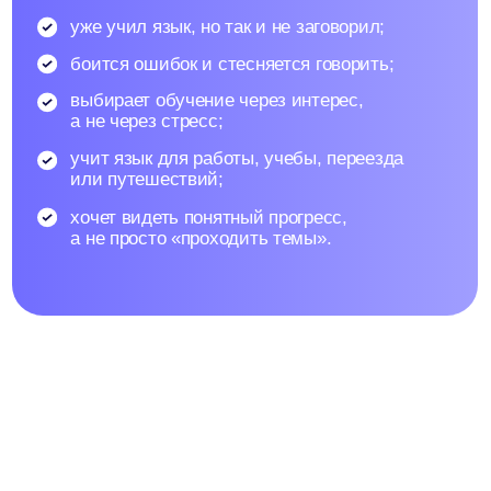
программы насыщенные, но при
необходимости преподаватели готовы
проявлять гибкость и идти
по индивидуальному плану. Это лучше
помогает достигать целей!
Анна
Французский для работы
и повседневной жизни
Цель учёбы
Путь к цели
Результат
Нравится атмосфера на занятиях и чёткие
объяснения педагога. Удобен формат
платформы: материалы структурированы,
задания интересные и нестандартные.
Мария
Язык с нуля для общения
и путешествий!