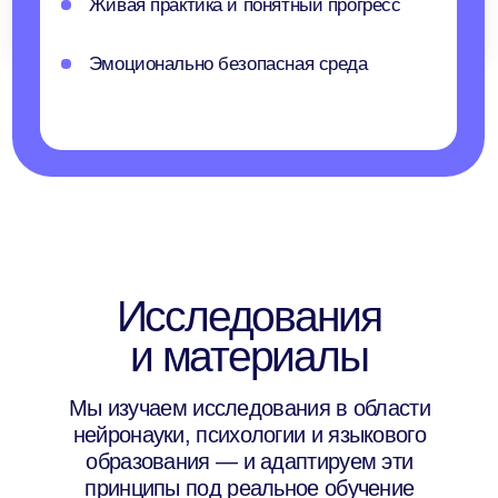
На чем строится
методика Anecole