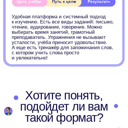
Anecole
Блог
Корпоративное
обучение
Приведите друга в
Anecole
Подарочные
сертификаты
Сотрудничество с
Anecole
Документация
Договор
оферты
Политика конфиденциальности и
обработки персональных данных
Согласие на обработку персональных
данных
Согласие на получение рассылки
рекламного характера
Сведения о лицензии
Сведения об образовательной организации
Прайс-лист
OOO "АНЭКОЛЬ"
ОГРНИП 1257700333318 ИНН 9709126338
109028, РОССИЯ, Г.МОСКВА, ВН.ТЕР.Г.
МУНИЦИПАЛЬНЫЙ ОКРУГ БАСМАННЫЙ,