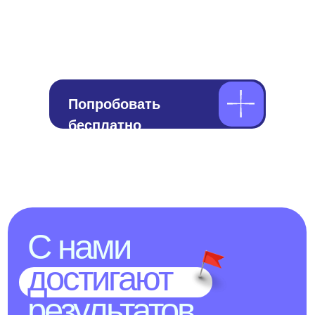
Цель учёбы
Путь к цели
Результат
Удобная платформа и системный подход
к изучению. Есть все виды заданий: письмо,
чтение, аудирование, говорение. Можно
выбирать время занятий, грамотный
преподаватель. Упражнения не вызывают
усталости, учёба приносит удовольствие.
А еще есть тренажёр для запоминания слов,
с котором учить слова просто
и увлекательно!
Хотите понять,
подойдет ли вам
такой формат?
Приходите на пробное занятие. Мы определим
уровень, обсудим цель и покажем, как обучение
может быть спокойным, понятным
и результативным.
Пройдите бесплатное