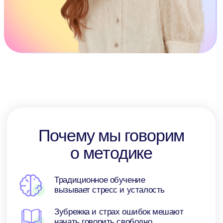
Традиционное обучение
вызывает стресс и усталость
Зубрежка и страх ошибок мешают
начать говорить свободно
Для нас язык — это жизнь, общение,
путешествия и свобода
Подобрать уроки
Что такое дофаминовая
методика Anecole:
Интеграция современных образовательных
подходов
Обучение без перегрузки и выгорания
Живая практика и понятный прогресс
Эмоционально безопасная среда