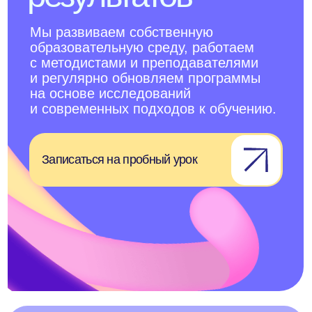
определение уровня
Я даю
Согласие на обработку персональных
данных
на условиях
Политики
конфиденциальности
Я даю
С
огласие на получение рассылки
рекламного характера
Отправить