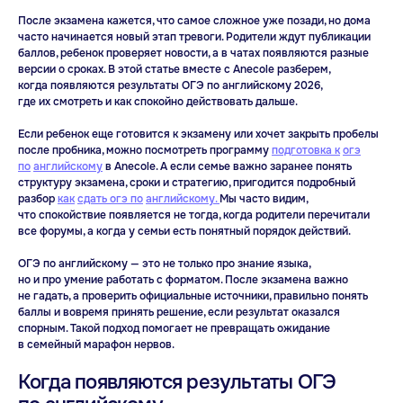
После экзамена кажется, что самое сложное уже позади, но дома
часто начинается новый этап тревоги. Родители ждут публикации
баллов, ребенок проверяет новости, а в чатах появляются разные
версии о сроках. В этой статье вместе с Anecole разберем,
когда появляются результаты ОГЭ по английскому 2026,
где их смотреть и как спокойно действовать дальше.
Если ребенок еще готовится к экзамену или хочет закрыть пробелы
после пробника, можно посмотреть программу
подготовка к
огэ
по
английскому
в Anecole. А если семье важно заранее понять
структуру экзамена, сроки и стратегию, пригодится подробный
разбор
как
сдать огэ по
английскому.
Мы часто видим,
что спокойствие появляется не тогда, когда родители перечитали
все форумы, а когда у семьи есть понятный порядок действий.
ОГЭ по английскому — это не только про знание языка,
но и про умение работать с форматом. После экзамена важно
не гадать, а проверить официальные источники, правильно понять
баллы и вовремя принять решение, если результат оказался
спорным. Такой подход помогает не превращать ожидание
Учитесь говорить легко
в семейный марафон нервов.
и с удовольствием
Когда появляются результаты ОГЭ
Один бесплатный урок —