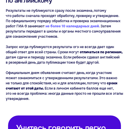
по английскому
и вы поймете, как все просто
Результаты не публикуются сразу после экзамена, потому
что работы сначала проходят обработку, проверку и утверждение.
Попробовать бесплатно
По официальному порядку обработка и проверка экзаменационных
работ ГИА-9 занимают
не более 10 календарных дней.
Затем
результаты передают в школы и органы местного самоуправления
для ознакомления участников.
Запрос когда публикуются результаты огэ не всегда дает один
B1
общий ответ для всей страны. Сроки могут
отличаться по регионам,
датам сдачи и периоду экзамена. Если ребенок сдавал английский
в резервный день, дата публикации тоже будет другой.
Официальным днем объявления считают день, когда участник
может ознакомиться с утвержденными результатами. Это важно
не только для спокойствия, но и для апелляции, потому что
сроки
считают от этой даты.
Если в личном кабинете баллов еще нет,
это не всегда проблема: иногда данные просто не прошли все этапы
утверждения.