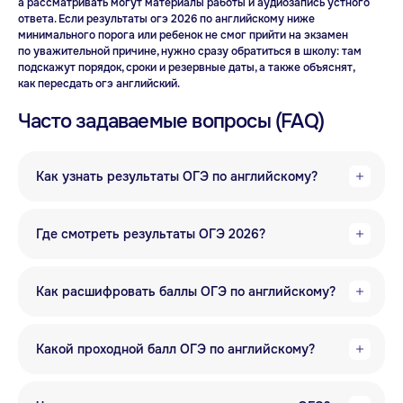
а
рассматривать могут материалы работы и
аудиозапись устного
ответа. Если результаты огэ 2026 по
английскому ниже
минимального порога или
ребенок не
смог прийти на
экзамен
по
уважительной причине, нужно сразу обратиться в
школу: там
подскажут порядок, сроки и
резервные даты, а
также объяснят,
Присоединяйтесь
как
пересдать огэ английский.
к Anecole
Часто задаваемые вопросы (FAQ)
Как узнать результаты ОГЭ по английскому?
Где смотреть результаты ОГЭ 2026?
Как расшифровать баллы ОГЭ по английскому?
Какой проходной балл ОГЭ по английскому?
ANECOLE 2026 © Все права защищены
Языки
Контакты