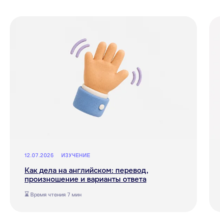
Договор оферты
Политика конфиденциальности и обработки
персональных данных
Согласие на обработку персональных данных
Согласие на получение рассылки
рекламного характера
Сведения о лицензии
Сведения об образовательной организации
Прайс-лист
OOO "АНЭКОЛЬ"
ОГРНИП 1257700333318 ИНН 9709126338
109028, РОССИЯ, Г.МОСКВА, ВН.ТЕР.Г.
МУНИЦИПАЛЬНЫЙ ОКРУГ БАСМАННЫЙ,
ПЕР. ХИТРОВСКИЙ, Д. 3/1, СТР. 4, ПОМЕЩ. 1/1
*- только для первых продаж
12.07.2026
ИЗУЧЕНИЕ
Как дела на английском: перевод,
произношение и варианты ответа
⌛ Время чтения 7 мин
Подпишитесь
на рассылку