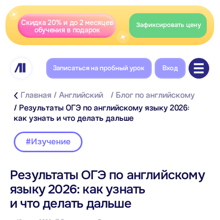
Скидка 20% и до 2 месяцев
Зафиксировать цену
обучения в подарок
Записаться на пробный урок
Вход
Главная
/ Английский
/ Блог по английскому
/ Результаты ОГЭ по английскому языку 2026:
как узнать и что делать дальше
#Изучение
Результаты ОГЭ по английскому
Содержание
языку 2026: как узнать
Когда появляются результаты ОГЭ
и что делать дальше
по английскому
Где посмотреть результаты ОГЭ 2026