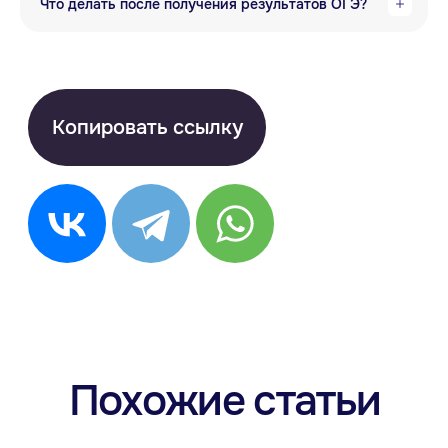
Что делать после получения результатов ОГЭ?
Английский
+7 929 340-14-99
Испанский
Написать в Telegram
Китайский
Написать в Max
Немецкий
ВКонтакте
Французский
info@anecole.com
Португальский
8 800 300-60-94
Итальянский
Турецкий
Арабский
Японский
Корейский
Anecole
Блог
Корпоративное обучение
Приведите друга в Anecole
Подарочные сертификаты
Сотрудничество с Anecole
Документация