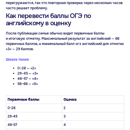
перегружаются, так что повторная проверка через несколько часов
часто решает проблему.
Как перевести баллы ОГЭ по
английскому в оценку
После публикации семья обычно видит первичные баллы
и итоговую отметку. Максимальный результат за английский — 68
Разговорный клуб
первичных баллов, а минимальный балл огэ английский для отметки
«3» — 29 баллов.
на английском
Шкала такая:
0–28 — «2»
29–45 — «3»
46–57 — «4»
58–68 — «5»
Первичные баллы
Оценка
Индивидуальные
0-28
2
занятия английским
29-45
3
46-57
4