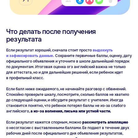
Что делать после получения
результата
Не хватает времени
Если результат хороший, сначала стоит просто
выдохнуть
и зафиксировать данные.
Сохраните первичные баллы, оценку, дату
на учёбу?
официального объявления и уточните в школе дальнейший порядок
по
документам. Итоговая оценка огэ английский важна не
только
На консультации подберём курс
для
аттестата, но
и
для
дальнейших решений, если ребенок идет
под ваш график
в
профильный класс.
Записаться на консультацию
Если балл ниже ожидаемого, не
начинайте разговор с
обвинений.
Спокойно проверьте шкалу, посмотрите, сколько баллов не
хватило
до
следующей оценки, и
обсудите результат с
учителем. Иногда
становится понятно, что
ребенок потерял баллы не
из-за
слабого
английского,
а
из-за волнения, письма или устной части.
Если результат кажется спорным, можно
рассмотреть апелляцию
о
несогласии с
выставленными баллами. Ее подают в
течение двух
рабочих дней после официального дня
объявления результатов,