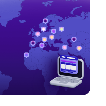
Языки
Английский
Испанский
ние
Китайский
cole
Немецкий
икаты
Французский
cole
Португальский