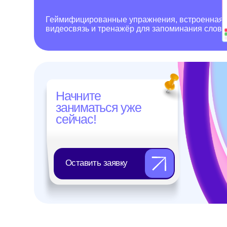
Оставить заявку
ANECOLE 2026 © Все права защищены
OOO "АНЭКОЛЬ"
ОГРНИП 1257700333318 ИНН 9709126338
109028, РОССИЯ, Г.МОСКВА, ВН.ТЕР.Г.
МУНИЦИПАЛЬНЫЙ ОКРУГ БАСМАННЫЙ,
ПЕР. ХИТРОВСКИЙ, Д. 3/1, СТР. 4, ПОМЕЩ. 1/1
*- только для первых продаж