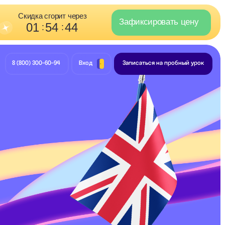
орит через
Зафиксировать цену
4
43
:
-94
Вход
Записаться на пробный урок