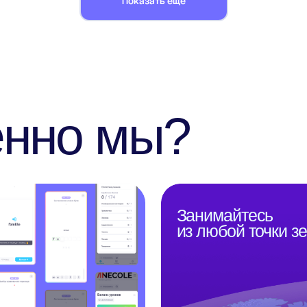
Показать еще
Занимайтесь
из любой точки земли