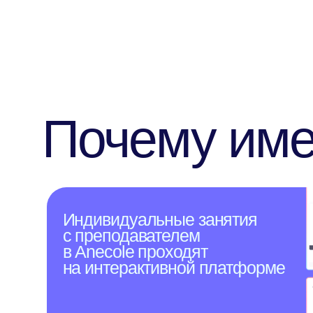
Индивидуальные занятия
с преподавателем
в Anecole проходят
на интерактивной платформе
Геймифицированные упражнения, встроенная
видеосвязь и тренажёр для запоминания слов
Начните
заниматься уже
сейчас!