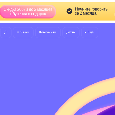
Скидка сг
Начните говорить
а 20% и до 2 месяцев
01
5
за 2 месяца
:
бучения в подарок
Языки
Компаниям
Детям
Еще
8 (800) 300-60