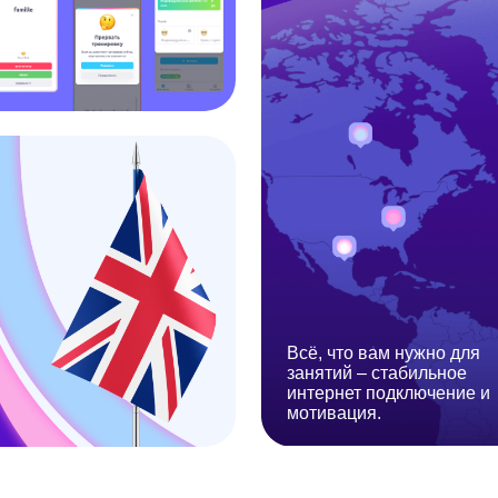
Всё, что вам нужно для
занятий – стабильное
интернет подключение и
мотивация.
Контакты
Anecole
+7 929 340-14-99
Блог
Написать в Telegram
Корпоративное обуче
Написать в Max
Приведите друга в Ane
ВКонтакте
Подарочные сертиф
info@anecole.com
Сотрудничество с Ane
8 800 300-60-94