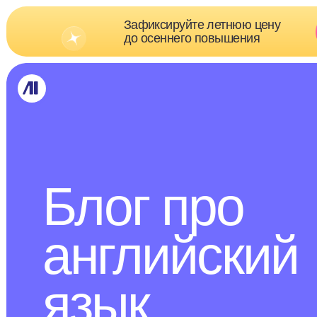
Зафиксируйте летнюю цену
Скидк
до осеннего повышения
о
Блог про
английский
язык