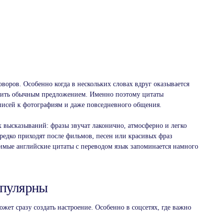
95%
Наших сту
с нами по
80%
Обучения 
преподава
100%
оворов. Особенно когда в нескольких словах вдруг оказывается
Наших пре
снить обычным предложением. Именно поэтому цитаты
отбор и и
образован
дписей к фотографиям и даже повседневного общения.
Записа
урок
 высказываний: фразы звучат лаконично, атмосферно и легко
редко приходят после фильмов, песен или красивых фраз
бимые английские цитаты с переводом язык запоминается намного
опулярны
ожет сразу создать настроение. Особенно в соцсетях, где важно