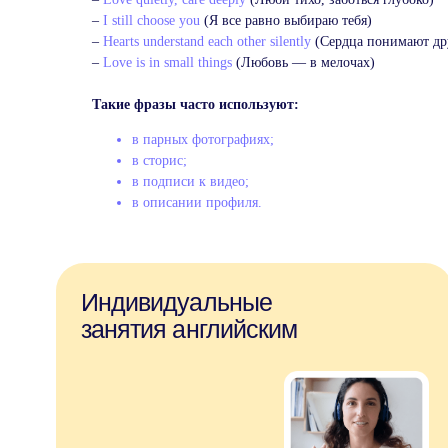
–
I still choose you
(Я все равно выбираю тебя)
–
Hearts understand each other silently
(Сердца понимают дру
–
Love is in small things
(Любовь — в мелочах)
Такие фразы часто используют:
в парных фотографиях;
в сторис;
в подписи к видео;
в описании профиля.