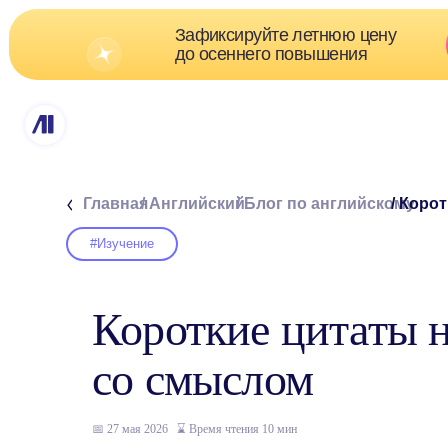
Зафиксируйте летнюю цену
Скидк
до осеннего повышения
о
Главная
/ Английский
/ Блог по английскому
/ Короткие ц
#Изучение
Короткие цитаты 
со смыслом
📅 27 мая 2026
_
⌛ Время чтения 10 мин