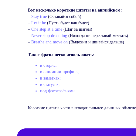
Вот несколько короткие цитаты на английском:
–
Stay true
(Оставайся собой)
–
Let it be
(Пусть будет как будет)
–
One step at a time
(Шаг за шагом)
–
Never stop dreaming
(Никогда не переставай мечтать)
–
Breathe and move on
(Выдохни и двигайся дальше)
Такие фразы легко использовать:
в сторис;
в описании профиля;
в заметках;
Учитесь говорить л
в статусах;
под фотографиями.
и с удовольствием
Короткие цитаты часто выглядят сильнее длинных объясн
Один бесплатный урок —
и вы поймете, как все просто