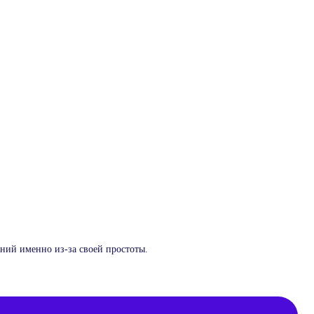
егко
ений именно из-за своей простоты.
B1