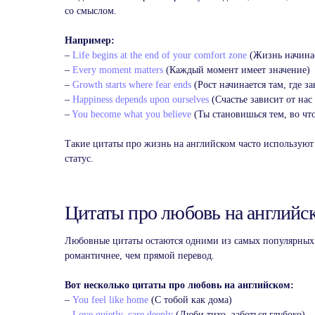
со смыслом.
Например:
–
Life begins at the end of your comfort zone
(Жизнь начинае
–
Every moment matters
(Каждый момент имеет значение)
–
Growth starts where fear ends
(Рост начинается там, где з
–
Happiness depends upon ourselves
(Счастье зависит от нас
–
You become what you believe
(Ты становишься тем, во чт
Такие цитаты про жизнь на английском часто используют 
статус.
Цитаты про любовь на английс
Любовные цитаты остаются одними из самых популярных в
романтичнее, чем прямой перевод.
Индивидуальные
занятия английским
Вот несколько цитаты про любовь на английском:
–
You feel like home
(С тобой как дома)
–
Love quietly, care deeply
(Люби тихо, заботься глубоко)