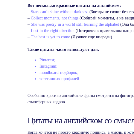
Вот несколько красивые цитаты на английском:
–
Stars can’t shine without darkness
(Звезды не сияют без те
–
Collect moments, not things
(Собирай моменты, а не вещи
–
She was poetry in a world still learning the alphabet
(Она бы
–
Lost in the right direction
(Потерялся в правильном напра
–
The best is yet to come
(Лучшее еще впереди)
Такие цитаты часто используют для:
Pinterest;
Instagram;
moodboard-подборок;
эстетичных профилей.
Особенно красиво английские фразы смотрятся на фотогра
атмосферных кадров.
Цитаты на английском со смыс
Когда хочется не просто красивую подпись, а мысль, к ко