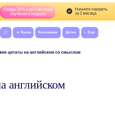
Скидка сг
Начните говорить
а 20% и до 2 месяцев
01
5
за 2 месяца
:
бучения в подарок
Языки
Компаниям
Детям
Еще
8 (800) 300-60
итаты на английском со смыслом
на английском