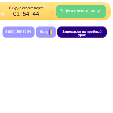
орит через
Зафиксировать цену
4
44
:
-94
Вход
Записаться на пробный
урок