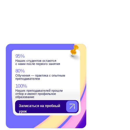
дентов остаются
сле первого занятия
— практика с опытным
телем
подавателей прошли
меют профильное
ие
ться на пробный