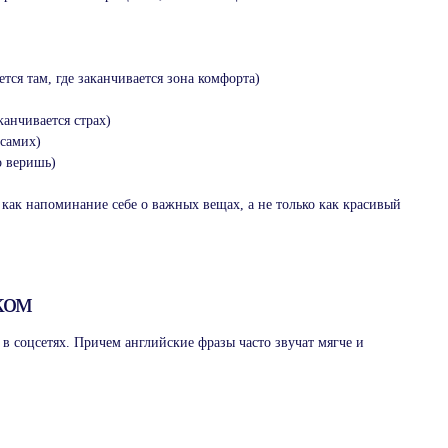
тся там, где заканчивается зона комфорта)
аканчивается страх)
 самих)
о веришь)
как напоминание себе о важных вещах, а не только как красивый
ком
 соцсетях. Причем английские фразы часто звучат мягче и
Разговорный клуб
на английском