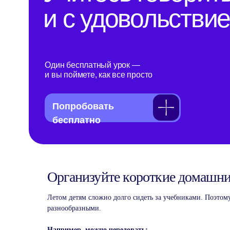
бесплатно
Организуйте короткие домашни
Летом детям сложно долго сидеть за учебниками. Поэтом
разнообразными.
Например, можно чередовать: