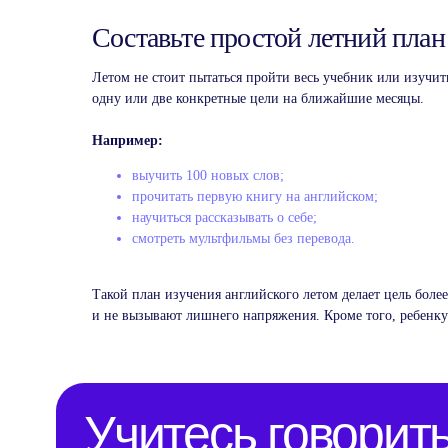
Составьте простой летний план
Летом не стоит пытаться пройти весь учебник или изучи
одну или две конкретные цели на ближайшие месяцы.
Например:
выучить 100 новых слов;
прочитать первую книгу на английском;
научиться рассказывать о себе;
Учитесь говорить л
смотреть мультфильмы без перевода.
и с удовольствием
Такой план изучения английского летом делает цель бол
и не вызывают лишнего напряжения. Кроме того, ребенку
Один бесплатный урок —
и вы поймете, как все просто
Попробовать