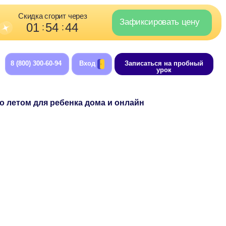
орит через
Зафиксировать цену
4
44
:
-94
Вход
Записаться на пробный
урок
ребенка дома и онлайн