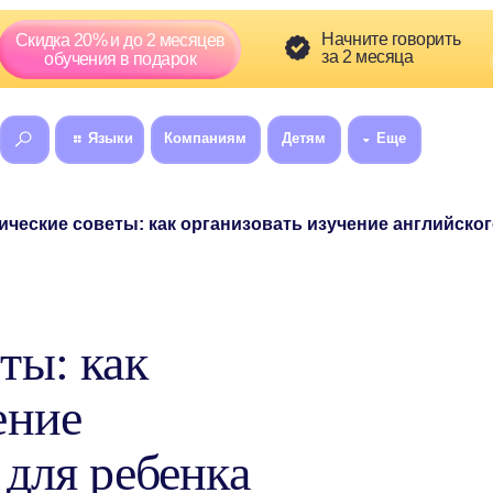
Скидка сг
Начните говорить
а 20% и до 2 месяцев
01
5
за 2 месяца
:
бучения в подарок
Языки
Компаниям
Детям
Еще
8 (800) 300-60
ие советы: как организовать изучение английского летом для 
ты: как
ение
 для ребенка