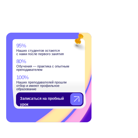
дентов остаются
сле первого занятия
— практика с опытным
телем
подавателей прошли
меют профильное
ие
ться на пробный