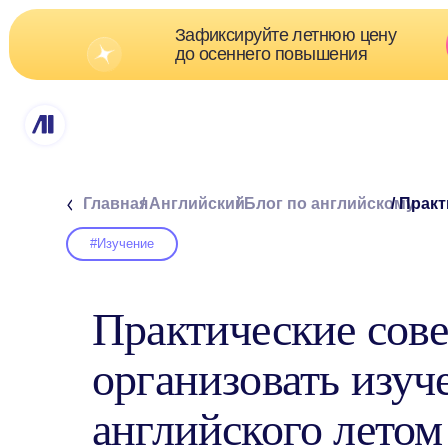
Зафиксируйте летнюю цену
Скидк
до осеннего повышения
о
Главная
/ Английский
/ Блог по английскому
/ Практическ
#Изучение
Практические сове
организовать изуч
английского летом