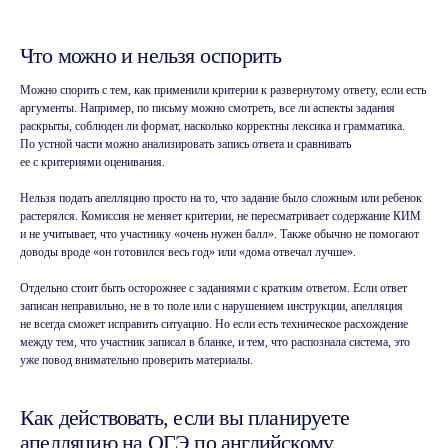
Что можно и нельзя оспорить
Можно спорить с тем, как применили критерии к развернутому ответу, если есть
аргументы. Например, по письму можно смотреть, все ли аспекты задания
раскрыты, соблюден ли формат, насколько корректны лексика и грамматика.
По устной части можно анализировать запись ответа и сравнивать
ее с критериями оценивания.
Нельзя подать апелляцию просто на то, что задание было сложным или ребенок
растерялся. Комиссия не меняет критерии, не пересматривает содержание КИМ
и не учитывает, что участнику «очень нужен балл». Также обычно не помогают
доводы вроде «он готовился весь год» или «дома отвечал лучше».
Отдельно стоит быть осторожнее с заданиями с кратким ответом. Если ответ
записан неправильно, не в то поле или с нарушением инструкции, апелляция
не всегда сможет исправить ситуацию. Но если есть техническое расхождение
между тем, что участник записал в бланке, и тем, что распознала система, это
уже повод внимательно проверить материалы.
Не хватает времени
Как действовать, если вы планируете
на учёбу?
апелляцию на ОГЭ по английскому