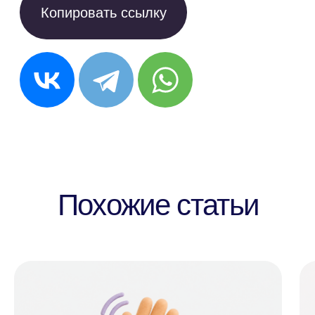
Японский
Корейский
Anecole
Блог
Корпоративное
обучение
Приведите друга в
Anecole
Подарочные
сертификаты
Сотрудничество с
Anecole
Документация
Договор
оферты
Политика конфиденциальности и
обработки персональных данных
Согласие на обработку персональных
данных
Согласие на получение рассылки
рекламного характера
Сведения о лицензии
Сведения об образовательной организации
Прайс-лист
OOO "АНЭКОЛЬ"