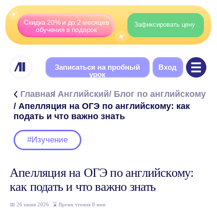
Скидка 20% и до 2 месяцев
Зафиксировать цену
обучения в подарок
Записаться на пробный
Вход
урок
Главная
/ Английский
/ Блог по английскому
/ Апелляция на ОГЭ по английскому: как
подать и что важно знать
#Изучение
Содержание
Апелляция на ОГЭ по английскому:
Какие бывают апелляции на ОГЭ по
как подать и что важно знать
английскому
Когда есть смысл подавать апелляцию
📅 26 июня 2026
_
⌛ Время чтения 8 мин