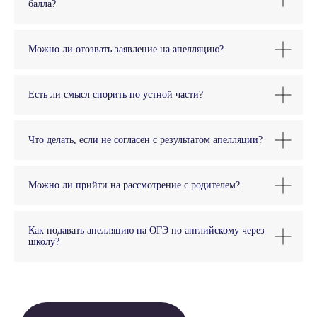
балла?
Можно ли отозвать заявление на апелляцию?
Есть ли смысл спорить по устной части?
ANECOLE 2026 © Все права защищены
Что делать, если не согласен с результатом апелляции?
Языки
Контакты
Английский
+7 929 340-14-99
Можно ли прийти на рассмотрение с родителем?
Написать в
Испанский
Telegram
Китайский
Написать в Max
Как подавать апелляцию на ОГЭ по английскому через
Немецкий
ВКонтакте
школу?
Французский
info@anecole.com
Португальский
8 800 300-60-94
Итальянский
Турецкий
Арабский