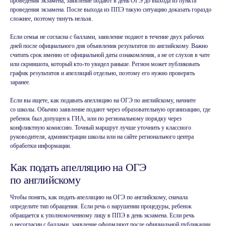
проведения экзамена, заявление подают в день ОГЭ до выхода из пункта
проведения экзамена. После выхода из ППЭ такую ситуацию доказать гораздо
сложнее, поэтому тянуть нельзя.
Если семья не согласна с баллами, заявление подают в течение двух рабочих
дней после официального дня объявления результатов по английскому. Важно
считать срок именно от официальной даты ознакомления, а не от слухов в чате
Разговорный клуб
или скриншота, который кто-то увидел раньше. Регион может публиковать
на английском
график результатов и апелляций отдельно, поэтому его нужно проверять
заранее.
Если вы ищете, как подавать апелляцию на ОГЭ по английскому, начните
со школы. Обычно заявление подают через образовательную организацию, где
ребенок был допущен к ГИА, или по региональному порядку через
конфликтную комиссию. Точный маршрут лучше уточнить у классного
руководителя, администрации школы или на сайте регионального центра
обработки информации.
Как подать апелляцию на ОГЭ
Индивидуальные занятия
по английскому
английским
Чтобы понять, как подать апелляцию на ОГЭ по английскому, сначала
определите тип обращения. Если речь о нарушении процедуры, ребенок
обращается к уполномоченному лицу в ППЭ в день экзамена. Если речь
о несогласии с баллами, заявление оформляют после официальной публикации