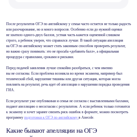
После результатов ОГЭ по английскому у семьи часто остается не только радость
или разочарование, но и много вопросов. Особенно если до нужной оценки
не хватило одного-двух баллов, устная часть кажется оцененной слишком
строго, а ребенок уверен, что справился лучше. В такой ситуации апелляция
на ОГЭ по английскому может стать законным способом проверить результат,
но важно сразу понимать: это не просьба «добавить балл», а официальная
процедура с правилами, сроками и рисками.
Перед подачей заявления лучше спокойно разобраться, с чем именно
вы не согласны. Если проблема возникла во время экзамена, например был
технический сбой, нарушение тишины или другая ситуация, которая могла
повлиять на результат, речь идет об апелляции о нарушении порядка проведения
ГИА.
Если результат уже опубликован и семья не согласна с выставленными баллами,
Учитесь говорить легко
подают апелляцию о несогласии с результатом. А если ребенок только готовится
и с удовольствием
к экзамену и хочет заранее снизить риск ошибок в формате, можно посмотреть
программу
подготовки к ОГЭ по английскому
в Anecole.
Один бесплатный урок —
и вы поймете, как все просто
Какие бывают апелляции на ОГЭ