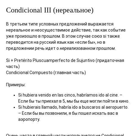
Condicional III (нереальное)
В третьем типе условных предложений выражается
нереальное и неосуществимое действие, так как событие
уже произошло в прошлом. В этом случае союз si также
переводится на русский язык как «если бы», но в
предложении речь идет о
нереализованном прошлом
.
Si + Pretérito Pluscuamperfecto de Sujuntivo (придаточная
часть)
Condicional Compuesto (главная часть)
Примеры:
Si hubiera venido en las cinco, habríamos ido al cine. –
Если бы ты приехал в 5, мы бы еще могли пойти в кино.
Si hubierais llamado, habría ido a buscaros al aeropuerto.
– Если бы вы позвонили, я бы пошел искать вас в
аэропорту.
Очень часто в главной части используется не Condicional