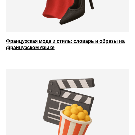
Французская мода и стиль: словарь и образы на
французском языке
ANECOLE 2026 © Все права защищены
Языки
Контакты
Английский
+7 929 340-14-99
Написать в
Испанский
Telegram
Китайский
Написать в Max
Немецкий
ВКонтакте
Французский
info@anecole.com
Португальский
8 800 300-60-94
Итальянский
Турецкий
Арабский