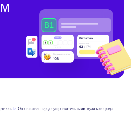
Разговорный клуб
артикль
le.
Он ставится перед существительными мужского рода
на английском