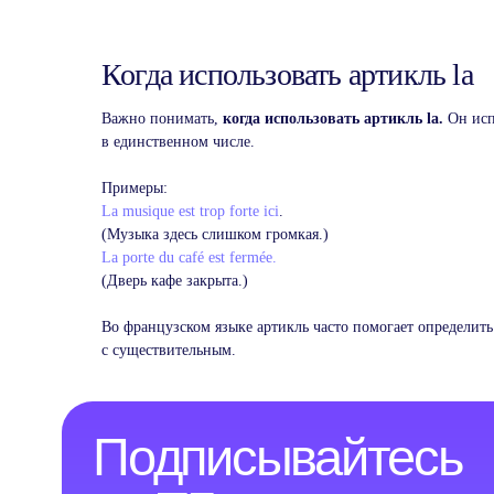
Подписывайтесь
Когда использовать артикль la
на ТГ-канал
Важно понимать,
когда использовать артикль la.
Он исп
Чтобы получать больше новостей и полезной
в единственном числе.
информации об изучении иностранных языков
Примеры:
La musique est trop forte ici
.
Перейти
(Музыка здесь слишком громкая.)
La porte du café est fermée.
(Дверь кафе закрыта.)
Во французском языке артикль часто помогает определить
с существительным.