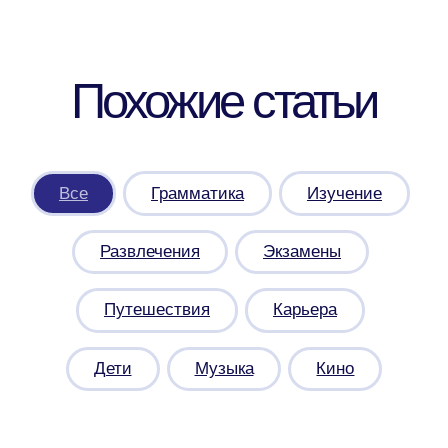
Итальянский
Турецкий
Арабский
Японский
Корейский
Anecole
Блог
Корпоративное
обучение
Приведите друга в
Anecole
Подарочные
сертификаты
Сотрудничество с
Anecole
Документация
Договор
оферты
Политика конфиденциальности и
обработки персональных данных
Согласие на обработку персональных
данных
Согласие на получение рассылки
рекламного характера
Сведения о лицензии