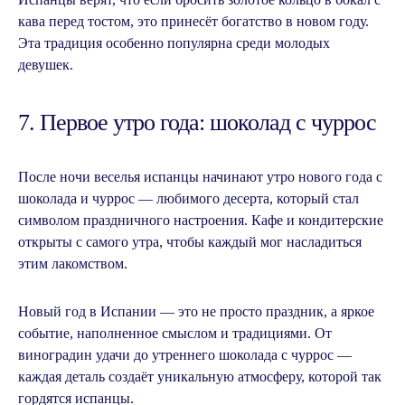
Записаться
кава перед тостом, это принесёт богатство в новом году.
на консультацию
Эта традиция особенно популярна среди молодых
девушек.
7. Первое утро года: шоколад с чуррос
После ночи веселья испанцы начинают утро нового года с
шоколада и чуррос — любимого десерта, который стал
символом праздничного настроения. Кафе и кондитерские
открыты с самого утра, чтобы каждый мог насладиться
этим лакомством.
Новый год в Испании — это не просто праздник, а яркое
событие, наполненное смыслом и традициями. От
Оставьте заявку на консультацию,
виноградин удачи до утреннего шоколада с чуррос —
и с вами свяжется наш менеджер. Он
уточнит ваш уровень языка и цели его
каждая деталь создаёт уникальную атмосферу, которой так
изучения, ответит на все
гордятся испанцы.
интересующие вопросы, а после