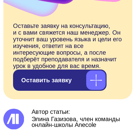
Все статьи
ANECOLE 2026 © Все права защищены
Языки
Контакты
Английский
+7 929 340-14-99
Написать в
Испанский
Telegram
Китайский
Написать в Max
Немецкий
ВКонтакте
Французский
info@anecole.com
Португальский
8 800 300-60-94