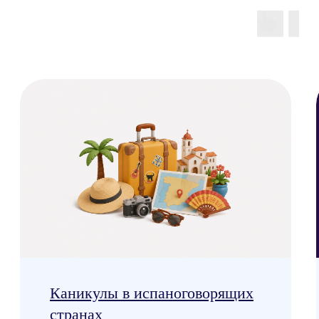
Сведения об образовательной организации
Прайс-лист
OOO "АНЭКОЛЬ"
ОГРНИП 1257700333318 ИНН 9709126338
109028, РОССИЯ, Г.МОСКВА, ВН.ТЕР.Г.
МУНИЦИПАЛЬНЫЙ ОКРУГ БАСМАННЫЙ,
ПЕР. ХИТРОВСКИЙ, Д. 3/1, СТР. 4, ПОМЕЩ.
1/1
*- только для первых продаж
Подпишитесь
на рассылку
Больше полезного — в нашей
рассылке! Подпишитесь, чтобы
быть в курсе новостей, скидок
и акций
Подписаться