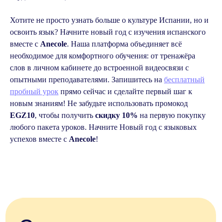
подберёт преподавателя и назначит
урок в удобное для вас время.
Хотите не просто узнать больше о культуре Испании, но и
Оставить заявку
освоить язык? Начните новый год с изучения испанского
вместе с
Anecole
. Наша платформа объединяет всё
необходимое для комфортного обучения: от тренажёра
Автор статьи:
слов в личном кабинете до встроенной видеосвязи с
Элина Газизова, член команды
опытными преподавателями. Запишитесь на
бесплатный
онлайн-школы Anecole
пробный урок
прямо сейчас и сделайте первый шаг к
новым знаниям! Не забудьте использовать промокод
EGZ10
, чтобы получить
скидку 10%
на первую покупку
Похожие статьи
любого пакета уроков. Начните Новый год с языковых
успехов вместе с
Anecole
!
Все
Грамматика
Изучение
Развлечения
Экзамены
Путешествия
Карьера