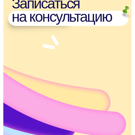
Дети
Музыка
Кино
Каникулы в испаноговорящих
Онлайн-школы
странах
языка: формат
к обучению в 2