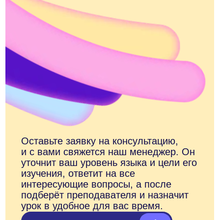
ANECOLE 2026 © Все права защищены
Языки
Контакты
Английский
+7 929 340-14-99
Написать в
Испанский
Telegram
Китайский
Написать в Max
Немецкий
ВКонтакте
Французский
info@anecole.com
Португальский
8 800 300-60-94
Итальянский
Турецкий
Арабский
Японский
Корейский
Anecole