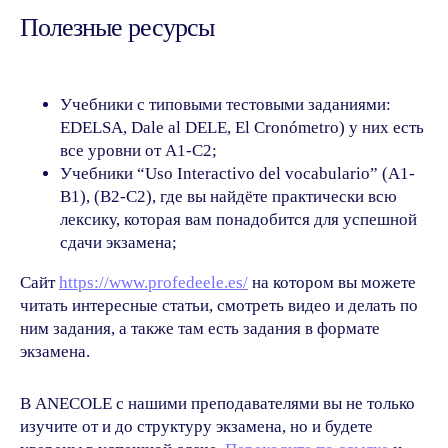
Полезные ресурсы
Автор статьи:
Анастасия Герасимова,
преподаватель испанского языка
онлайн-школы Anecole
Похожие статьи
Учебники с типовыми тестовыми заданиями:
EDELSA, Dale al DELE, El Cronómetro) у них есть
все уровни от A1-C2;
Все
Грамматика
Изучение
Учебники “Uso Interactivo del vocabulario” (A1-
B1), (B2-C2), где вы найдёте практически всю
Развлечения
Экзамены
лексику, которая вам понадобится для успешной
сдачи экзамена;
Путешествия
Карьера
Сайт
https://www.profedeele.es/
на котором вы можете
Дети
Музыка
Кино
читать интересные статьи, смотреть видео и делать по
ним задания, а также там есть задания в формате
экзамена.
В ANECOLE с нашими преподавателями вы не только
изучите от и до структуру экзамена, но и будете