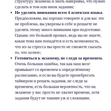
структуру экзамена и знать наверняка, что нужно
сделать в том или ином задании;
Не уделять внимания всем 4 аспектам языка
.
Предположим, вы хорошо говорите и для вас это
не проблема, вы уверены в себе и решаете не
уделять этому много внимания при подготовке.
Однако это большой промах, ведь вы не знаете,
какая тема вам попадётся и есть возможность,
что из-за стресса вы просто не сможете сказать
то, что хотите;
Готовиться к экзамену, не следя за временем.
Очень большая ошибка, так как наш мозг
Оставьте заявку на консультацию,
привыкает со временем к определённому
и с вами свяжется наш менеджер. Он
уточнит ваш уровень языка и цели его
расписанию, и если вы будете пренебрегать
изучения, ответит на все
таймером и решать задания, не следя за
интересующие вопросы, а после
подберёт преподавателя и назначит
временем, есть большая вероятность, что на
урок в удобное для вас время.
экзамене у вас просто не хватит времени, хотя
задания будут не такими уж и сложными.
Оставить заявку