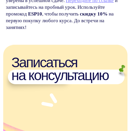
уверены в успешной сдаче.
Переходите по ссылке
и
записывайтесь на пробный урок. Используйте
промокод
ESP10
, чтобы получить
скидку 10%
на
первую покупку любого курса. До встречи на
занятиях!
Каникулы в испаноговорящих
Онлайн-школы
странах
языка: формат
к обучению в 2
Все статьи