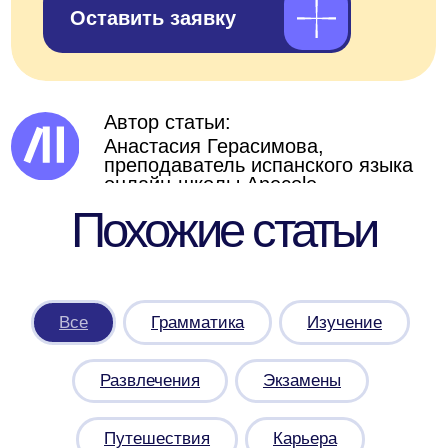
Блог
Корпоративное
обучение
Приведите друга в
Anecole
Подарочные
сертификаты
Сотрудничество с
Anecole
Документация
Договор
оферты
Политика конфиденциальности и
обработки персональных данных
Согласие на обработку персональных
данных
Согласие на получение рассылки
рекламного характера
Сведения о лицензии
Сведения об образовательной организации
Прайс-лист
OOO "АНЭКОЛЬ"
ОГРНИП 1257700333318 ИНН 9709126338
109028, РОССИЯ, Г.МОСКВА, ВН.ТЕР.Г.
МУНИЦИПАЛЬНЫЙ ОКРУГ БАСМАННЫЙ,
ПЕР. ХИТРОВСКИЙ, Д. 3/1, СТР. 4, ПОМЕЩ.
1/1
*- только для первых продаж