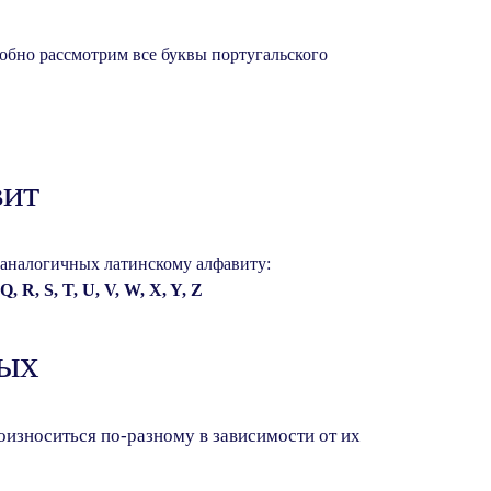
робно рассмотрим все буквы португальского
вит
, аналогичных латинскому алфавиту:
 Q, R, S, T, U, V, W, X, Y, Z
ных
оизноситься по-разному в зависимости от их