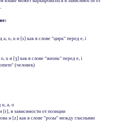
м языке может варьироваться в зависимости от
.
ие:
a, o, u и [s] как в слове "цирк" перед e, i
o, u и [ʒ] как в слове "жизнь" перед e, i
homem" (человек)
u, a, o
 [r], в зависимости от позиции
слова и [z] как в слове "розы" между гласными