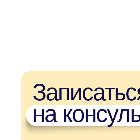
на консуль
Оставьте заявку на консультацию, и с вами свяжетс
менеджер. Он уточнит ваш уровень языка и цели ег
изучения, ответит на все интересующие вопросы, а
подберёт преподавателя и назначит урок в удобное
вас время.
Все
Изучение
Развлечения
Грамма
Оставить заявку
Автор статьи: