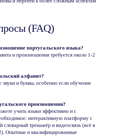
сновы и перейти к более сложным аспектам
опросы (FAQ)
оизношение португальского языка?
авита и произношения требуется около 1-2
гальский алфавит?
 звуки и буквы, особенно если обучение
тугальского произношения?
ожете учить языки эффективно и с
еобходимое: интерактивную платформу с
 словарный тренажёр и видеосвязь (всё в
!). Опытные и квалифицированные