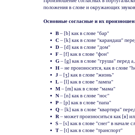
Произношение согласных в португальско
положения в слове и окружающих звуков
Основные согласные и их произношен
B
– [b] как в слове "бар"
C
– [k] как в слове "карандаш" перед 
D
– [d] как в слове "дом"
F
– [f] как в слове "фон"
G
– [g] как в слове "груша" перед a, 
H
– не произносится, как в слове "
J
– [ʒ] как в слове "жизнь"
L
– [l] как в слове "лампа"
M
– [m] как в слове "мама"
N
– [n] как в слове "нос"
P
– [p] как в слове "папа"
Q
– [k] как в слове "квартира" перед 
R
– может произноситься как [ʁ] или
S
– [s] как в слове "снег" в начале 
T
– [t] как в слове "транспорт"