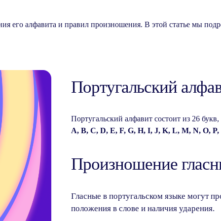
ния его алфавита и правил произношения. В этой статье мы под
Португальский алфа
Португальский алфавит состоит из 26 букв
A, B, C, D, E, F, G, H, I, J, K, L, M, N, O, P,
Произношение глас
Гласные в португальском языке могут пр
положения в слове и наличия ударения.