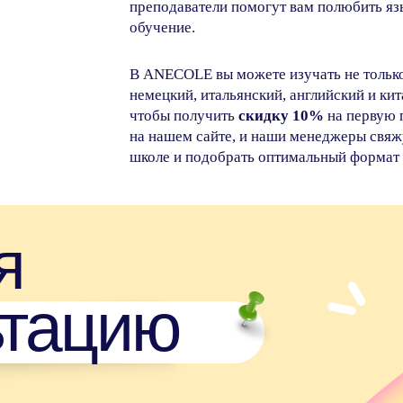
преподаватели помогут вам полюбить яз
тацию
обучение.
В ANECOLE вы можете изучать не только 
немецкий, итальянский, английский и ки
чтобы получить
скидку 10%
на первую п
на нашем сайте, и наши менеджеры свяжу
школе и подобрать оптимальный формат о
я наш
о
 после
 для
тика
Экзамены
Путешествия
Карьера
Кино