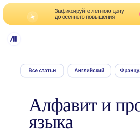
Зафиксируйте летнюю цену
Скидк
до осеннего повышения
о
Все статьи
Английский
Французский
Алфавит и пр
языка