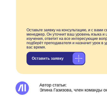
Элина Газизова, член команды онлайн
По
Красивые цитаты и слова со смыслом
на португальском языке с переводом