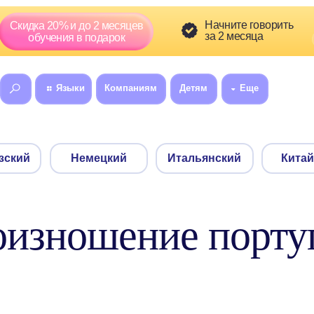
Скидка сг
Начните говорить
а 20% и до 2 месяцев
01
5
за 2 месяца
:
бучения в подарок
Языки
Компаниям
Детям
Еще
8 (800) 300-60
Немецкий
Итальянский
Китайский
оизношение порту