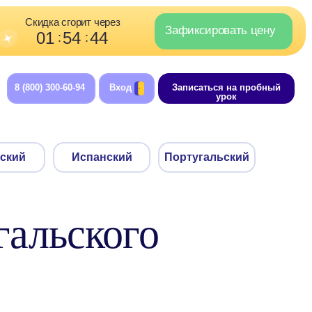
орит через
Зафиксировать цену
4
43
:
-94
Вход
Записаться на пробный
урок
Испанский
Португальский
гальского