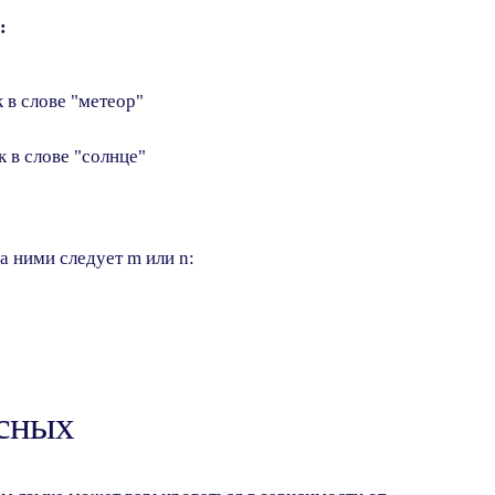
:
ак в слове "метеор"
ак в слове "солнце"
а ними следует m или n:
сных