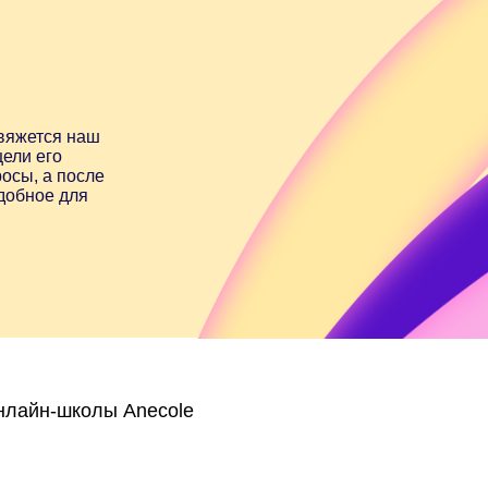
-школы Anecole
хожие статьи
Ангольский португальский: язык,
пропитанный солнцем и жизнью улиц