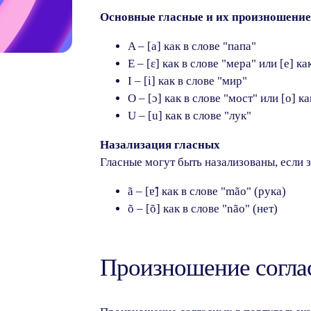
Основные гласные и их произношение
A – [a] как в слове "папа"
E – [ɛ] как в слове "мера" или [e] к
I – [i] как в слове "мир"
O – [ɔ] как в слове "мост" или [o] к
U – [u] как в слове "лук"
Назализация гласных
Гласные могут быть назализованы, если з
ã – [ɐ̃] как в слове "mão" (рука)
õ – [õ] как в слове "não" (нет)
Произношение согла