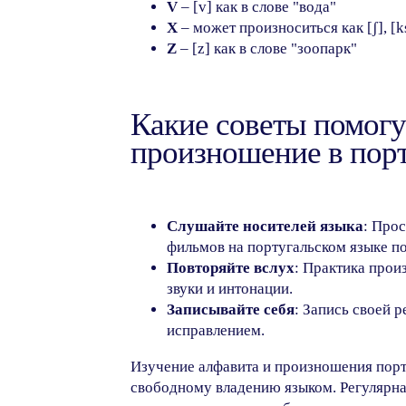
V
– [v] как в слове "вода"
X
– может произноситься как [ʃ], [ks]
Z
– [z] как в слове "зоопарк"
Какие советы помогу
произношение в порт
Слушайте носителей языка
: Про
фильмов на португальском языке п
Повторяйте вслух
: Практика прои
звуки и интонации.
Записывайте себя
: Запись своей 
исправлением.
Изучение алфавита и произношения порту
свободному владению языком. Регулярна