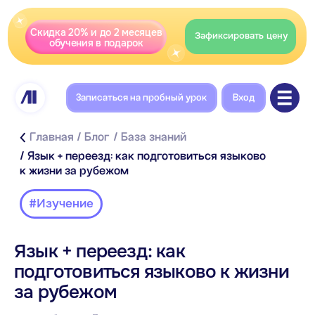
Скидка 20% и до 2 месяцев
Зафиксировать цену
обучения в подарок
Записаться на пробный урок
Вход
Главная
/ Блог
/ База знаний
/ Язык + переезд: как подготовиться языково
к жизни за рубежом
#Изучение
Язык + переезд: как
Содержание
подготовиться языково к жизни
Язык для жизни за границей: с чего начать
за рубежом
Язык для работы и жизни за границей