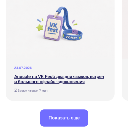
Согласие на обработку персональных данных
Согласие на получение рассылки
рекламного характера
Сведения о лицензии
Сведения об образовательной организации
Прайс-лист
OOO "АНЭКОЛЬ"
ОГРНИП 1257700333318 ИНН 9709126338
109028, РОССИЯ, Г.МОСКВА, ВН.ТЕР.Г.
МУНИЦИПАЛЬНЫЙ ОКРУГ БАСМАННЫЙ,
ПЕР. ХИТРОВСКИЙ, Д. 3/1, СТР. 4, ПОМЕЩ. 1/1
*- только для первых продаж
23.07.2026
Anecole на VK Fest: два дня языков, встреч
и большого офлайн-вдохновения
⌛ Время чтения 7 мин
Подпишитесь
на рассылку
Больше полезного — в нашей
Показать еще
рассылке! Подпишитесь, чтобы
быть в курсе новостей, скидок
и акций