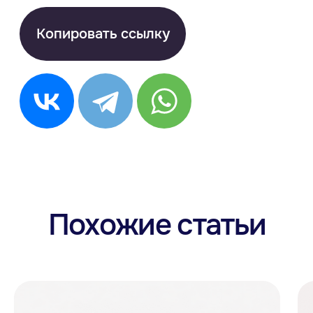
Китайский
Написать в Max
Немецкий
ВКонтакте
Французский
info@anecole.com
Португальский
8 800 300-60-94
Итальянский
Турецкий
Арабский
Японский
Корейский
Anecole
Блог
Корпоративное обучение
Приведите друга в Anecole
Подарочные сертификаты
Сотрудничество с Anecole
Документация
Договор оферты
Политика конфиденциальности и обработки
персональных данных