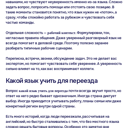
Индивидуальные
навыками, но чувствуют неуверенность именно из-за языка. Сложно
занятия английским
задать вопрос, попросить помощи или отстоять свою позицию. В
такие моменты становится понятно, что язык нужен не «потом», а
сразу, чтобы спокойно работать за рубежом и чувствовать себя
частью команды.
Отдельная сложность —
. Формулировки, тон,
рабочий контекст
негласные правила общения. Даже уверенный разговорный язык не
всегда помогает в деловой среде. Поэтому полезно заранее
разбирать типичные рабочие сценарии.
Переписка, встречи, звонки, обсуждение задач. Это не делает вас
экспертом, но помогает чувствовать себя увереннее. А уверенность
сильно влияет на то, как вас воспринимают коллеги.
Какой язык учить для переезда
Вопрос
почти всегда звучит просто, но
какой язык учить для переезда
ответ на него редко бывает однозначным. Иногда страна диктует
выбор. Иногда приходится учитывать работу, планы семьи или даже
конкретный регион внутри одной страны.
Есть много историй, когда люди переезжали, рассчитывая на
английский, но быстро сталкивались с тем, что без местного языка
сложно решать бытовые вопросы. Особенно это заметно вне