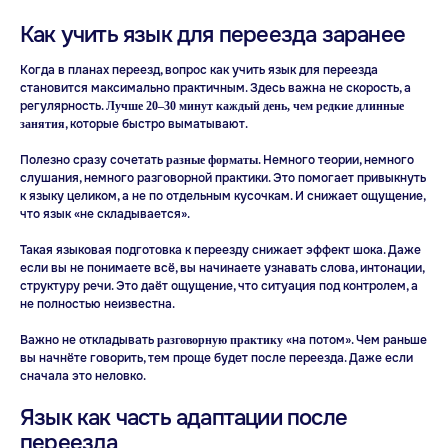
Похожие статьи
Как учить язык для переезда заранее
Когда в планах переезд, вопрос как учить язык для переезда
становится максимально практичным. Здесь важна не скорость, а
регулярность.
Лучше 20–30 минут каждый день, чем редкие длинные
, которые быстро выматывают.
занятия
Полезно сразу сочетать
. Немного теории, немного
разные
форматы
слушания, немного разговорной практики. Это помогает привыкнуть
к языку целиком, а не по отдельным кусочкам. И снижает ощущение,
что язык «не складывается».
Такая языковая подготовка к переезду снижает эффект шока. Даже
если вы не понимаете всё, вы начинаете узнавать слова, интонации,
структуру речи. Это даёт ощущение, что ситуация под контролем, а
не полностью неизвестна.
Важно не откладывать
«на потом». Чем раньше
разговорную
практику
вы начнёте говорить, тем проще будет после переезда. Даже если
сначала это неловко.
Язык как часть адаптации после
переезда