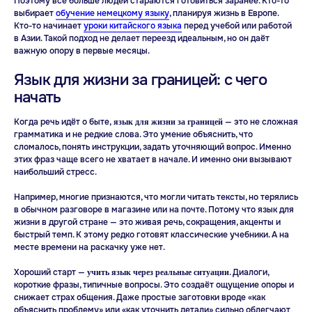
Поэтому всё больше людей стараются готовиться заранее. Кто-то
выбирает
обучение немецкому языку
, планируя жизнь в Европе.
Кто-то начинает
уроки китайского языка
перед учебой или работой
Учитесь говорить легко
в Азии. Такой подход не делает переезд идеальным, но он даёт
и с удовольствием
важную опору в первые месяцы.
Один бесплатный урок —
Язык для жизни за границей: с чего
и вы поймете, как все просто
начать
Попробовать бесплатно
Когда речь идёт о быте,
— это не сложная
язык для жизни за границей
грамматика и не редкие слова. Это умение объяснить, что
сломалось, понять инструкции, задать уточняющий вопрос. Именно
этих фраз чаще всего не хватает в начале. И именно они вызывают
наибольший стресс.
Например, многие признаются, что могли читать тексты, но терялись
B1
в обычном разговоре в магазине или на почте. Потому что язык для
жизни в другой стране — это живая речь, сокращения, акценты и
быстрый темп. К этому редко готовят классические учебники. А на
месте времени на раскачку уже нет.
Хороший старт —
. Диалоги,
учить язык через реальные ситуации
короткие фразы, типичные вопросы. Это создаёт ощущение опоры и
снижает страх общения. Даже простые заготовки вроде «как
объяснить проблему» или «как уточнить детали» сильно облегчают