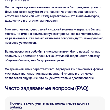
После переезда язык начинает развиваться быстрее, чем до него.
становится частью повседневности,
Язык для жизни за рубежом
хотите вы этого или нет. Каждый разговор — это маленький урок,
даже если вы этого не планировали.
Не хватает времени
Многие отмечают, что самый сложный момент —
перестать бояться
на учёбу?
. Но именно ошибки запускают рост. Пока вы молчите, язык
ошибок
не развивается. Как только начинаете говорить, пусть и неидеально,
На консультации подберём курс
прогресс ускоряется.
под ваш график
Важно позволить себе быть «неидеальным». Никто не ждёт от вас
правильных времен и сложных конструкций. Люди ценят попытку
Записаться на консультацию
общения больше, чем безупречную речь.
Со временем язык перестает быть барьером. Он становится фоном
жизни, как транспорт или расписание. И именно в этот момент
появляется ощущение, что вы действительно адаптировались.
Часто задаваемые вопросы (FAQ)
Почему важно учить язык перед переездом за
рубеж?