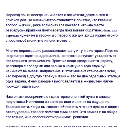
Переезд почти всегда начинается с логистики, документов и
списков дел. Но очень быстро становится понятно, что главный
вопрос — язык. Даже если сначала кажется, что «на месте
разберусь», практика почти всегда показывает обратное.
Язык для
нужен не в теории, а с первого же дня, когда нужно что-то
переезда
спросить, объяснить или понять ответ.
Многие переехавшие рассказывают одну и ту же историю. Первые
недели проходят на адреналине, но потом наступает усталость от
постоянного непонимания. Простые вещи вроде визита к врачу,
разговора с соседями или звонка в коммунальную службу
начинают вызывать напряжение. В этот момент становится ясно,
что переезд в другую страну и язык — это не два отдельных этапа, а
одна задача. И чем раньше язык появляется в жизни, тем мягче
проходит адаптация.
Часто язык воспринимают как второстепенный пункт в списке
подготовки. Но именно он сильнее всего влияет на ощущение
безопасности. Когда вы можете объяснить, что вам нужно, и понять
ответ, уровень тревоги заметно снижается. Это влияет и на общее
состояние, и на способность принимать решения.