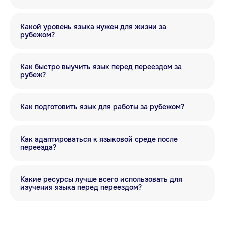
Присоединяйтесь
к Anecole
Какой уровень языка нужен для жизни за
рубежом?
Как быстро выучить язык перед переездом за
рубеж?
Как подготовить язык для работы за рубежом?
Как адаптироваться к языковой среде после
переезда?
ANECOLE 2026 © Все права защищены
Какие ресурсы лучше всего использовать для
изучения языка перед переездом?
Языки
Контакты
Английский
+7 929 340-14-99
Испанский
Написать в Telegram