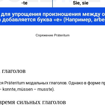
Спряжение Präteritum
 глаголов
ся Präteritum модальных глаголов. Однако в форме 
– konnte, müssen – musste).
ремя сильных глаголов