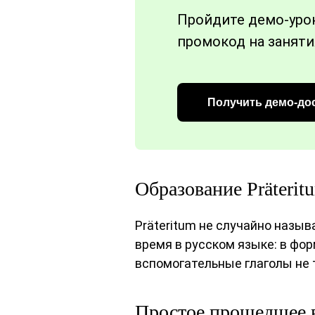
Пройдите демо-уро
промокод на заняти
Получить демо-до
Образование Präterit
Präteritum не случайно наз
время в русском языке: в фор
вспомогательные глаголы не 
Простое прошедшее в