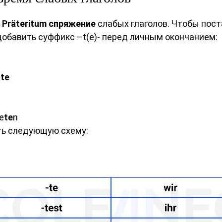
в
Präteritum спряжение
слабых глаголов. Чтобы пост
обавить суффикс –t(e)- перед личным окончанием:
l
te
te
te
n
ть следующую схему: