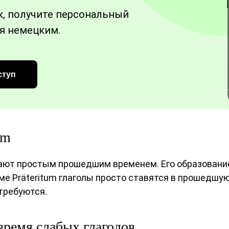
к, получите персональный
я немецким.
ступ
um
ывают простым прошедшим временем. Его образовани
ме Präteritum глаголы просто ставятся в прошедшую
требуются.
ремя слабых глаголов