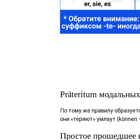
Präteritum модальных
По тому же правилу образует
они «теряют» умлаут (können 
Простое прошедшее в