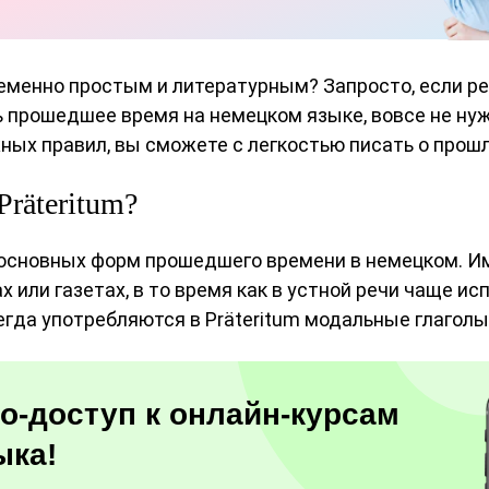
менно простым и литературным? Запросто, если реч
ь прошедшее время на немецком языке, вовсе не ну
жных правил, вы сможете с легкостью писать о прош
Präteritum?
ух основных форм прошедшего времени в немецком. И
х или газетах, в то время как в устной речи чаще ис
егда употребляются в Präteritum модальные глаголы, 
о-доступ к онлайн-курсам
ыка!