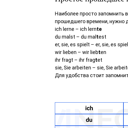
Наиболее просто запомнить 
прошедшего времени, нужно д
ich lerne – ich lern
te
du malst – du mal
t
est
er, sie, es spielt – er, sie, es spie
wir lieben – wir lieb
t
en
ihr fragt – ihr frag
t
et
sie, Sie arbeiten – sie, Sie arbei
Для удобства стоит запомни