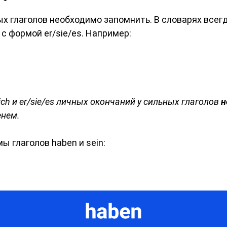
ных глаголов необходимо запомнить. В словарях все
 с формой er/sie/es. Например:
 ich и er/sie/es личных окончаний у сильных глаголов
н
енем.
 глаголов haben и sein: