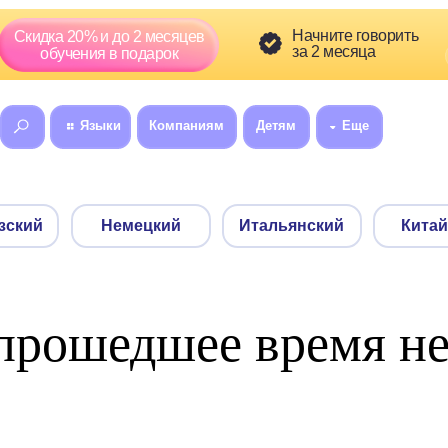
Скидка сг
Начните говорить
а 20% и до 2 месяцев
01
5
за 2 месяца
:
бучения в подарок
Языки
Компаниям
Детям
Еще
8 (800) 300-60
Немецкий
Итальянский
Китайский
: прошедшее время н