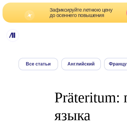
Зафиксируйте летнюю цену
Скидк
до осеннего повышения
о
Все статьи
Английский
Французский
Präteritum
языка