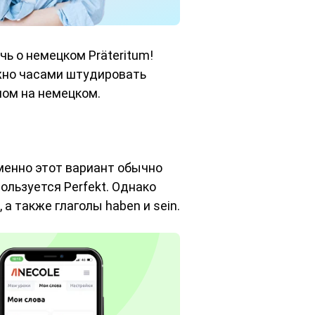
ь о немецком Präteritum!
жно часами штудировать
лом на немецком.
менно этот вариант обычно
пользуется Perfekt. Однако
а также глаголы haben и sein.