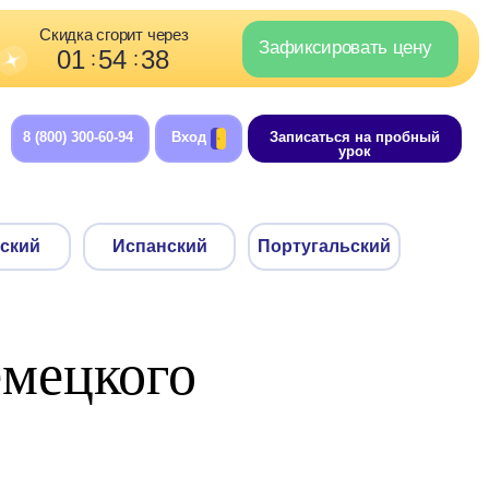
орит через
Зафиксировать цену
4
38
:
-94
Вход
Записаться на пробный
урок
Испанский
Португальский
емецкого