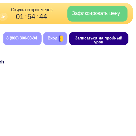
орит через
Зафиксировать цену
4
43
:
-94
Вход
Записаться на пробный
урок