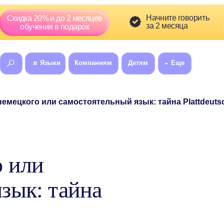
Скидка сг
Начните говорить
а 20% и до 2 месяцев
01
5
за 2 месяца
:
бучения в подарок
Языки
Компаниям
Детям
Еще
8 (800) 300-60
ого или самостоятельный язык: тайна Plattdeutsch
о или
зык: тайна