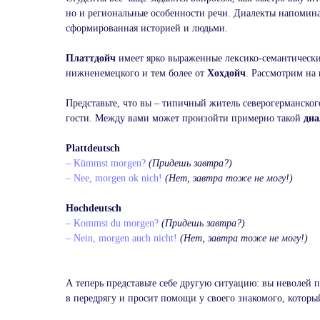
но и региональные особенности речи. Диалекты напоминаю
сформированная историей и людьми.
Платтдойч
имеет ярко выраженные лексико-семантически
нижненемецкого и тем более от
Хохдойч
. Рассмотрим на
Представьте, что вы – типичный житель северогерманско
гости. Между вами может произойти примерно такой
диа
Plattdeutsch
– Kümmst morgen?
(Придешь завтра?)
– Nee, morgen ok nich!
(Нет, завтра тоже не могу!)
Hochdeutsch
– Kommst du morgen?
(Придешь завтра?)
– Nein, morgen auch nicht!
(Нет, завтра тоже не могу!)
Подписывайтесь
А теперь представьте себе другую ситуацию: вы неволей
на ТГ-канал
в передрягу и просит помощи у своего знакомого, который