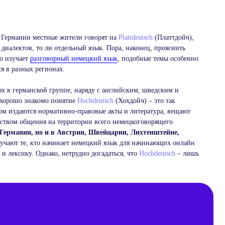
95%
Наших сту
с нами по
е Германии местные жители говорят на
Plattdeutsch
(Платтдойч),
80%
х диалектов, то ли отдельный язык. Пора, наконец, прояснить
Обучения 
преподава
то изучает
разговорный немецкий язык
, подобные темы особенно
100%
я в разных регионах.
Наших пре
отбор и и
образован
х в германской группе, наряду с английским, шведским и
Записа
 хорошо знакомо понятие
Hochdeutsch
(Хохдойч) – это так
урок
ром издаются нормативно-правовые акты и литература, вещают
ством общения на территории всего немецкоговорящего
 Германии, но и в Австрии, Швейцарии, Лихтенштейне,
зучают те, кто начинает немецкий язык для начинающих онлайн
и лексику. Однако, нетрудно догадаться, что
Hochdeutsch
– лишь
B1