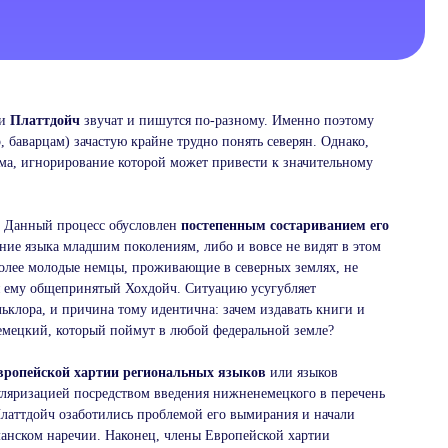
и
Платтдойч
звучат и пишутся по-разному. Именно поэтому
баварцам) зачастую крайне трудно понять северян. Однако,
ма, игнорирование которой может привести к значительному
. Данный процесс обусловлен
постепенным состариванием его
ние языка младшим поколениям, либо и вовсе не видят в этом
Более молодые немцы, проживающие в северных землях, не
я ему общепринятый Хохдойч. Ситуацию усугубляет
ьклора, и причина тому идентична: зачем издавать книги и
немецкий, который поймут в любой федеральной земле?
вропейской хартии региональных языков
или языков
уляризацией посредством введения нижненемецкого в перечень
латтдойч озаботились проблемой его вымирания и начали
рманском наречии. Наконец, члены Европейской хартии