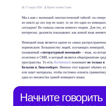
📅 17 марта 2026
_
⌛ Время чтения 5 мин
Мы к вам с маленькой лингвистической тайной: на север
но никто до сих пор не знает, то ли это один из немецки
ситуацию! Но сначала совсем немного теории. Для тех, к
интересны: диалекты показывают, как живой язык меняетс
Немецкий язык является одним из самых распространенны
норвежским. Большинству людей, изучающих немецкий,
называемый
«литературный немецкий»
– язык, на кото
политики и СМИ, и который является общепринятым сред
пространства. То есть
Hochdeutsch
понимают
не только в
Бельгии и Люксембурге
. Именно этот вариант обычно и
Начните говорить
или ищет материалы, чтобы системно освоить грамматику 
одна из множества граней немецкого языка.
на иностранном
уже сегодня
Бесплатный урок поможет сделать