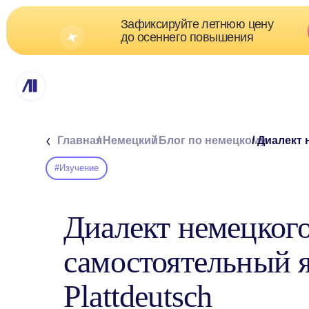
Зафиксируйте летнюю цену
Скидк
до осеннего повышения
о
Главная
/ Немецкий
/ Блог по немецкому
/ Диалект немецк
#Изучение
Диалект немецког
самостоятельный я
Plattdeutsch