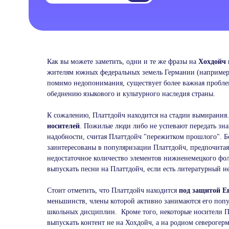
Как вы можете заметить, одни и те же фразы на
Хохдойч
жителям южных федеральных земель Германии (например, 
помимо недопонимания, существует более важная пробле
обеднению языкового и культурного наследия страны.
К сожалению, Платтдойч находится на стадии вымирания
носителей
. Пожилые люди либо не успевают передать зна
надобности, считая Платтдойч "пережитком прошлого". 
заинтересованы в популяризации Платтдойч, предпочита
недостаточное количество элементов нижненемецкого фол
выпускать песни на Платтдойч, если есть литературный 
Стоит отметить, что Платтдойч находится
под защитой Е
меньшинств, члены которой активно занимаются его поп
школьных дисциплин. Кроме того, некоторые носители П
выпускать контент не на Хохдойч, а на родном североге