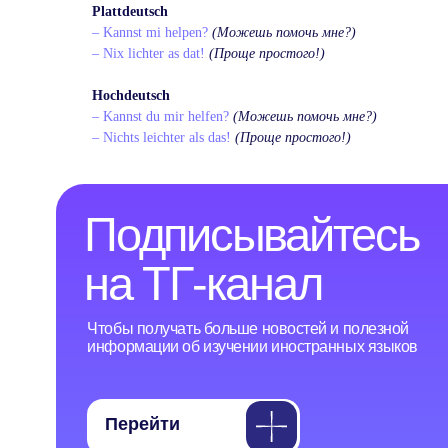
Чтобы получать больше новостей и полезной
Plattdeutsch
информации об изучении иностранных языков
– Kannst mi helpen?
(Можешь помочь мне?)
– Nix lichter as dat!
(Проще простого!)
Перейти
Hochdeutsch
– Kannst du mir helfen?
(Можешь помочь мне?)
– Nichts leichter als das!
(Проще простого!)