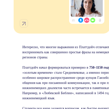
Интересно, что многие выражения из Платтдойч отличают
воспринимать как совершенно простые фразы на немецком
регионов страны.
Платтдойч начал формироваться примерно в
750–1150 го
«золотым временем» стало Средневековье, а именно перио
особенно широкое распространение среди купцов Ганзейск
общения как при письменной коммуникации, так и при п
нижненемецких диалектов часто встречается в памятниках
Например, в «Любекской Библии», написанной в 1494 год
нижненемецкий язык.
Студенты все чаще задаются вопросом, как быстро выучит