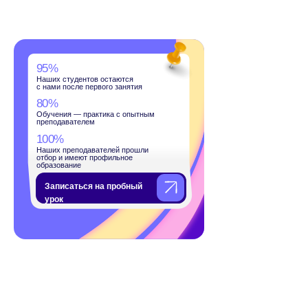
дентов остаются
сле первого занятия
— практика с опытным
телем
подавателей прошли
меют профильное
ие
ться на пробный