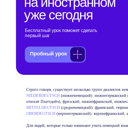
первый шаг
Пробный урок
Строго говоря, существует несколько групп диалектов не
NIEDERDEUTSCH
(нижненемецкий): нижнегерманский (
относят Платтдойч), фризский, нижнефранкский, нижнес
MITTELDEUTSCH
(средненемецкий): франкский, тюринг
OBERDEUTSCH
(верхнегерманский): верхнефранкский, 
Для людей, которые только начинают учить немецкий язы