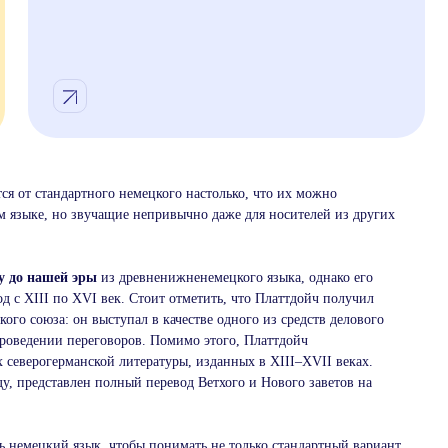
ся от стандартного немецкого настолько, что их можно
 языке, но звучащие непривычно даже для носителей из других
ду до нашей эры
из древненижненемецкого языка, однако его
д с XIII по XVI век. Стоит отметить, что Платтдойч получил
ого союза: он выступал в качестве одного из средств делового
роведении переговоров. Помимо этого, Платтдойч
 северогерманской литературы, изданных в XIII–XVII веках.
у, представлен полный перевод Ветхого и Нового заветов на
ь немецкий язык, чтобы понимать не только стандартный вариант,