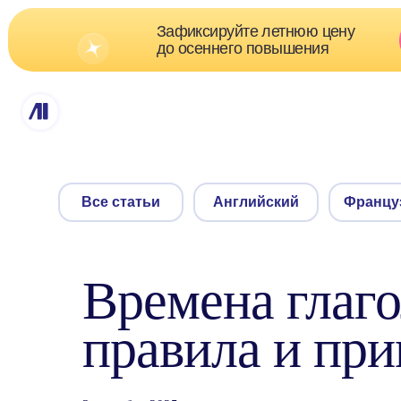
Зафиксируйте летнюю цену
Скидк
до осеннего повышения
о
Все статьи
Английский
Французский
Времена глаго
правила и пр