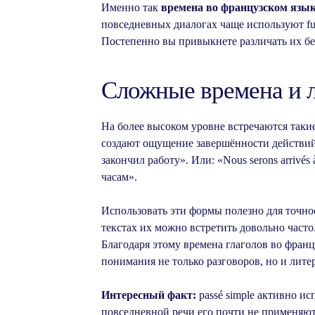
Именно так
времена во французском язы
повседневных диалогах чаще используют futu
Постепенно вы привыкнете различать их бе
Сложные времена и 
На более высоком уровне встречаются такие фо
создают ощущение завершённости действий. Н
закончил работу». Или: «Nous serons arrivé
часам».
Использовать эти формы полезно для точно
текстах их можно встретить довольно част
Благодаря этому времена глаголов во фран
понимания не только разговоров, но и лите
Интересный факт:
passé simple активно ис
повседневной речи его почти не применяют