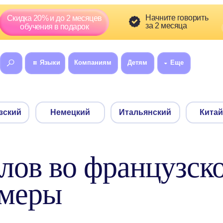
Скидка сг
Начните говорить
а 20% и до 2 месяцев
01
5
за 2 месяца
:
бучения в подарок
Языки
Компаниям
Детям
Еще
8 (800) 300-60
Немецкий
Итальянский
Китайский
лов во французск
имеры