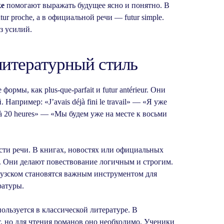
ке
помогают выражать будущее ясно и понятно. В
r proche, а в официальной речи — futur simple.
з усилий.
литературный стиль
рмы, как plus-que-parfait и futur antérieur. Они
апример: «J’avais déjà fini le travail» — «Я уже
s à 20 heures» — «Мы будем уже на месте к восьми
сти речи. В книгах, новостях или официальных
о. Они делают повествование логичным и строгим.
цузском становятся важным инструментом для
ратуры.
пользуется в классической литературе. В
, но для чтения романов оно необходимо. Ученики