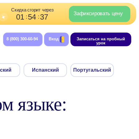
орит через
Зафиксировать цену
4
36
:
-94
Вход
Записаться на пробный
урок
Испанский
Португальский
ом языке: