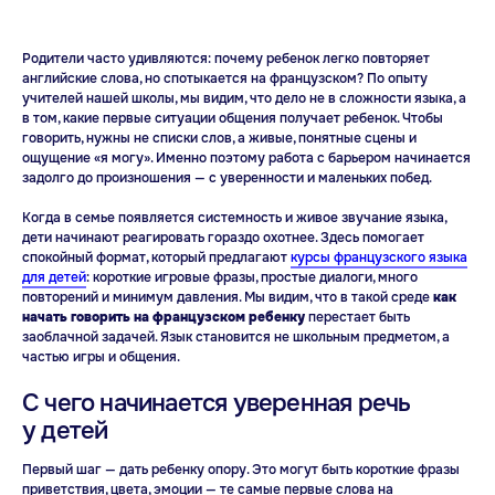
Родители часто удивляются: почему ребенок легко повторяет
английские слова, но спотыкается на французском? По опыту
учителей нашей школы, мы видим, что дело не в сложности языка, а
в том, какие первые ситуации общения получает ребенок. Чтобы
говорить, нужны не списки слов, а живые, понятные сцены и
ощущение «я могу». Именно поэтому работа с барьером начинается
задолго до произношения — с уверенности и маленьких побед.
Когда в семье появляется системность и живое звучание языка,
дети начинают реагировать гораздо охотнее. Здесь помогает
спокойный формат, который предлагают
курсы французского языка
для детей
: короткие игровые фразы, простые диалоги, много
повторений и минимум давления. Мы видим, что в такой среде
как
начать говорить на французском ребенку
перестает быть
заоблачной задачей. Язык становится не школьным предметом, а
частью игры и общения.
Учитесь говорить легко
и с удовольствием
С чего начинается уверенная речь
Один бесплатный урок —
у детей
и вы поймете, как все просто
Первый шаг — дать ребенку опору. Это могут быть короткие фразы
приветствия, цвета, эмоции — те самые первые слова на