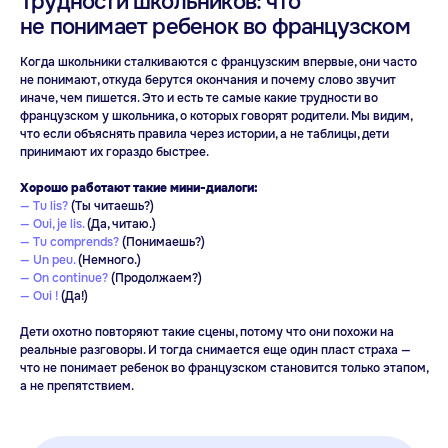
Трудности школьников: что
не понимает ребенок во французском
Когда школьники сталкиваются с французским впервые, они часто
не понимают, откуда берутся окончания и почему слово звучит
иначе, чем пишется. Это и есть те самые какие трудности во
французском у школьника, о которых говорят родители. Мы видим,
что если объяснять правила через истории, а не таблицы, дети
принимают их гораздо быстрее.
Хорошо работают такие мини-диалоги:
— Tu lis?
(Ты читаешь?)
— Oui, je lis.
(Да, читаю.)
— Tu comprends?
(Понимаешь?)
— Un peu.
(Немного.)
— On continue?
(Продолжаем?)
— Oui !
(Да!)
Дети охотно повторяют такие сцены, потому что они похожи на
реальные разговоры. И тогда снимается еще один пласт страха —
что не понимает ребенок во французском становится только этапом,
а не препятствием.