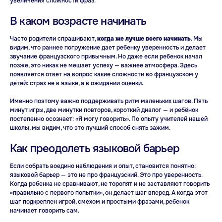
увеличения сложности фраз.
В каком возрасте начинать
Часто родители спрашивают,
когда же лучше всего начинать
. Мы
видим, что раннее погружение дает ребенку уверенность и делает
звучание французского привычным. Но даже если ребенок начал
позже, это никак не мешает успеху — важнее атмосфера. Здесь
появляется ответ на вопрос какие сложности во французском у
детей: страх не в языке, а в ожидании оценки.
Не хватает времени
Именно поэтому важно поддерживать ритм маленьких шагов. Пять
минут игры, две минутки повторов, короткий диалог — и ребёнок
на учёбу?
постепенно осознает: «Я могу говорить». По опыту учителей нашей
школы, мы видим, что это лучший способ снять зажим.
На консультации подберём курс
под ваш график
Как преодолеть языковой барьер
Записаться на консультацию
Если собрать воедино наблюдения и опыт, становится понятно:
языковой барьер — это не про французский. Это про уверенность.
Когда ребенка не сравнивают, не торопят и не заставляют говорить
«правильно с первого попытки», он делает шаг вперед. А когда этот
шаг подкреплен игрой, смехом и простыми фразами, ребенок
начинает говорить сам.