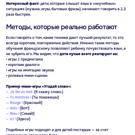
Интересный факт:
дети, которые слышат язык в «неучебных»
ситуациях (музыка, игры, бытовые фразы), начинают говорить в 2,3
раза быстрее.
Методы, которые реально работают
Похожие статьи
Если говорить о том, какие техники дают лучший результат, то это
всегда короткие, повторяемые действия. Именно такие методы
обучения французскому позволяют ребенку почувствовать язык, а
не зубрить его. Мы видим, что
дети лучше всего реагируют на:
• игры с предметами
• короткие диалоги
• игры на имитацию звуков
• ролевые мини-сценки
Пример мини-игры «Угадай слово»:
— Je dis un mot.
(Я скажу слово.)
— Tu montres !
(Ты покажешь!)
— Rouge !
(Красный!)
— Voilà !
(Вот!)
— Bleu !
(Синий!)
— Ici !
(Здесь!)
Подобные игры подходят и для детей постарше — за счет