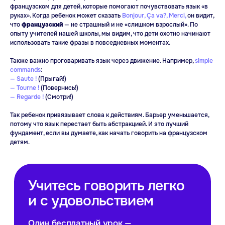
Попробовать
французском для детей, которые помогают почувствовать язык «в
бесплатно
руках». Когда ребенок может сказать
Bonjour, Ça va?, Merci,
он видит,
что
французский
— не страшный и не «слишком взрослый». По
опыту учителей нашей школы, мы видим, что дети охотно начинают
использовать такие фразы в повседневных моментах.
B1
Также важно проговаривать язык через движение. Например,
simple
commands
:
— Saute !
(Прыгай!)
— Tourne !
(Повернись!)
— Regarde !
(Смотри!)
Так ребенок привязывает слова к действиям. Барьер уменьшается,
потому что язык перестает быть абстракцией. И это лучший
фундамент, если вы думаете, как начать говорить на французском
детям.