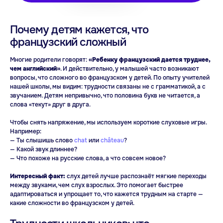
Разговорный клуб
на английском
Почему детям кажется, что
французский сложный
Многие родители говорят:
«Ребенку французский дается труднее,
чем английский»
. И действительно, у малышей часто возникают
вопросы, что сложного во французском у детей. По опыту учителей
нашей школы, мы видим: трудности связаны не с грамматикой, а с
звучанием. Детям непривычно, что половина букв не читается, а
слова «текут» друг в друга.
Индивидуальные
Чтобы снять напряжение, мы используем короткие слуховые игры.
занятия английским
Например:
— Ты слышишь слово
chat
или
château
?
— Какой звук длиннее?
— Что похоже на русские слова, а что совсем новое?
Интересный факт:
слух детей лучше распознаёт мягкие переходы
между звуками, чем слух взрослых. Это помогает быстрее
адаптироваться и упрощает то, что кажется трудным на старте —
какие сложности во французском у детей.