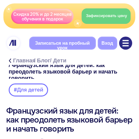
Скидка 20% и до 2 месяцев
Зафиксировать цену
обучения в подарок
Записаться на пробный
Вход
урок
Главная
/ Блог
/ Дети
/ Французский язык для детей: как
преодолеть языковой барьер и начать
говорить
#Для детей
Французский язык для детей:
Содержание
как преодолеть языковой барьер
С чего начинается уверенная речь у детей
и начать говорить
Почему детям кажется, что французский
сложный