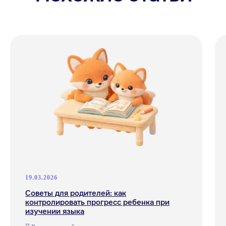
Документация
Договор
оферты
Политика конфиденциальности и
обработки персональных данных
Согласие на обработку персональных
данных
Согласие на получение рассылки
рекламного характера
Сведения о лицензии
Сведения об образовательной организации
Прайс-лист
OOO "АНЭКОЛЬ"
ОГРНИП 1257700333318 ИНН 9709126338
109028, РОССИЯ, Г.МОСКВА, ВН.ТЕР.Г.
МУНИЦИПАЛЬНЫЙ ОКРУГ БАСМАННЫЙ,
ПЕР. ХИТРОВСКИЙ, Д. 3/1, СТР. 4, ПОМЕЩ.
1/1
*- только для первых продаж
19.03.2026
Советы для родителей: как
контролировать прогресс ребенка при
изучении языка