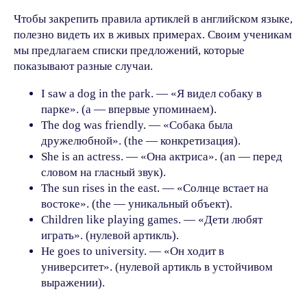
Чтобы закрепить правила артиклей в английском языке,
полезно видеть их в живых примерах. Своим ученикам
мы предлагаем списки предложений, которые
показывают разные случаи.
I saw a dog in the park. — «Я видел собаку в
парке». (a — впервые упоминаем).
The dog was friendly. — «Собака была
дружелюбной». (the — конкретизация).
She is an actress. — «Она актриса». (an — перед
словом на гласный звук).
The sun rises in the east. — «Солнце встает на
востоке». (the — уникальный объект).
Children like playing games. — «Дети любят
играть». (нулевой артикль).
He goes to university. — «Он ходит в
университет». (нулевой артикль в устойчивом
выражении).