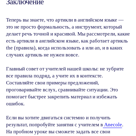
Заключение
Теперь вы знаете, что артикли в английском языке —
это не просто формальность, а инструмент, который
ANECOLE 2026 © Все права защищены
делает речь точной и красивой. Мы рассмотрели, какие
Языки
Контакты
есть артикли в английском языке, как работает артикль
the (правила), когда использовать a или an, и в каких
Английский
+7 929 340-14-99
Написать в
случаях артикль не нужен вовсе.
Испанский
Telegram
Китайский
Написать в Max
Главный совет от учителей нашей школы: не зубрите
Немецкий
ВКонтакте
все правила подряд, а учите их в контексте.
Французский
info@anecole.com
Составляйте свои примеры предложений,
Португальский
8 800 300-60-94
проговаривайте вслух, сравнивайте ситуации. Это
Итальянский
Турецкий
помогает быстрее закрепить материал и избежать
Арабский
ошибок.
Японский
Корейский
Если вы хотите двигаться системно и получить
результат, попробуйте занятия с учителем в
Anecole
.
Anecole
На пробном уроке вы сможете задать все свои
Блог