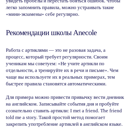
увидеть пробелы и перестать бояться ошибок. Чтобы
Оставить заявку
легко запомнить правила, можно устраивать такие
«мини-экзамены» себе регулярно.
Похожие статьи
Рекомендации школы Anecole
Работа с артиклями — это не разовая задача, а
Все
Грамматика
Изучение
процесс, который требует регулярности. Своим
ученикам мы советуем: «Не учите артикли по
Развлечения
Экзамены
отдельности, а тренируйте их в речи и письме». Чем
Путешествия
Карьера
чаще вы используете их в реальных примерах, тем
быстрее правила становятся автоматическими.
Дети
Музыка
Кино
Для примера можно привести привычку вести дневник
на английском. Записывайте события дня и пробуйте
сознательно ставить артикли: I met a friend. The friend
told me a story. Такой простой метод помогает
закрепить употребление артиклей в английском языке.