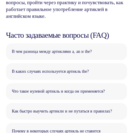
вопросы, пройти через практику и почувствовать, как
Корпоративное
обучение
работает правильное употребление артиклей в
Приведите друга в
Anecole
Подарочные
английском языке.
сертификаты
Сотрудничество с
Anecole
Часто задаваемые вопросы (FAQ)
Документация
Договор
оферты
Политика конфиденциальности и
В чем разница между артиклями a, an и the?
обработки персональных данных
Согласие на обработку персональных
данных
Согласие на получение рассылки
рекламного характера
В каких случаях используется артикль the?
Сведения о лицензии
Сведения об образовательной организации
Прайс-лист
Что такое нулевой артикль и когда он применяется?
OOO "АНЭКОЛЬ"
ОГРНИП 1257700333318 ИНН 9709126338
Как быстро выучить артикли и не путаться в правилах?
109028, РОССИЯ, Г.МОСКВА, ВН.ТЕР.Г.
МУНИЦИПАЛЬНЫЙ ОКРУГ БАСМАННЫЙ,
ПЕР. ХИТРОВСКИЙ, Д. 3/1, СТР. 4, ПОМЕЩ.
1/1
*- только для первых продаж
Почему в некоторых случаях артикль не ставится