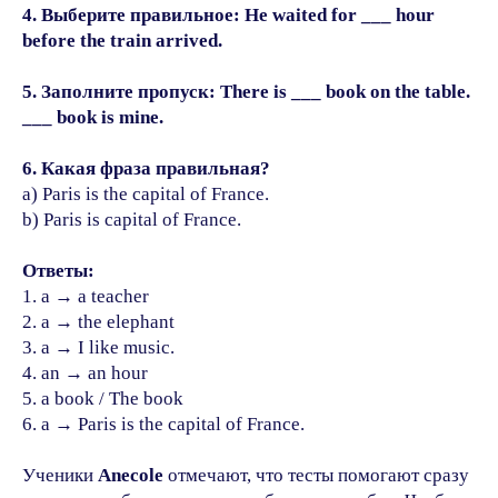
4. Выберите правильное: He waited for ___ hour
before the train arrived.
5. Заполните пропуск: There is ___ book on the table.
___ book is mine.
6. Какая фраза правильная?
a) Paris is the capital of France.
b) Paris is capital of France.
Ответы:
1. a → a teacher
2. a → the elephant
3. a → I like music.
Оставьте заявку на консультацию,
4. an → an hour
и с вами свяжется наш менеджер. Он
5. a book / The book
уточнит ваш уровень языка и цели его
6. a → Paris is the capital of France.
изучения, ответит на все
интересующие вопросы, а после
подберёт преподавателя и назначит
Ученики
Anecole
отмечают, что тесты помогают сразу
урок в удобное для вас время.