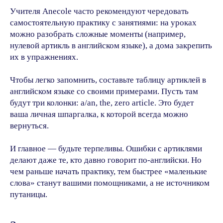
Учителя Anecole часто рекомендуют чередовать
самостоятельную практику с занятиями: на уроках
можно разобрать сложные моменты (например,
нулевой артикль в английском языке), а дома закрепить
их в упражнениях.
Чтобы легко запомнить, составьте таблицу артиклей в
английском языке со своими примерами. Пусть там
Как дела на английском:
Указательные
будут три колонки: a/an, the, zero article. Это будет
перевод, произношение
в английском: th
ваша личная шпаргалка, к которой всегда можно
и варианты ответа
those
вернуться.
И главное — будьте терпеливы. Ошибки с артиклями
делают даже те, кто давно говорит по-английски. Но
чем раньше начать практику, тем быстрее «маленькие
Все статьи
слова» станут вашими помощниками, а не источником
путаницы.