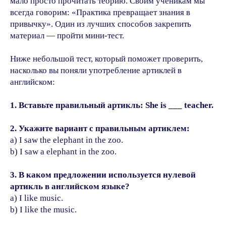
мало просто прочитать теорию. Своим ученикам мы
всегда говорим: «Практика превращает знания в
привычку». Один из лучших способов закрепить
материал — пройти мини-тест.
Ниже небольшой тест, который поможет проверить,
насколько вы поняли употребление артиклей в
английском:
1. Вставьте правильный артикль: She is ___ teacher.
2. Укажите вариант с правильным артиклем:
a) I saw the elephant in the zoo.
b) I saw a elephant in the zoo.
3. В каком предложении используется нулевой
артикль в английском языке?
a) I like music.
Записаться
b) I like the music.
на консультацию