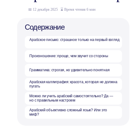
Содержание
📅 12 декабря 2025
_
⌛ Время чтения 6 мин
Арабское письмо: страшное только на первый взгляд
Произношение: проще, чем звучит со стороны
Грамматика: строгая, но удивительно понятная
Арабская каллиграфия: красота, которая не должна
пугать
Можно ли учить арабский самостоятельно? Да —
но с правильным настроем
Арабский объективно сложный язык? Или это
миф?