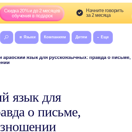
Скидка сг
Начните говорить
а 20% и до 2 месяцев
01
5
за 2 месяца
:
бучения в подарок
Языки
Компаниям
Детям
Еще
8 (800) 300-60
ский язык для русскоязычных: правда о письме, грамматике и
й язык для
авда о письме,
изношении