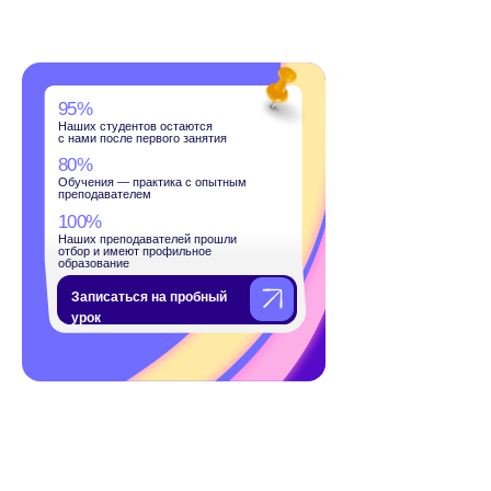
дентов остаются
сле первого занятия
— практика с опытным
телем
подавателей прошли
меют профильное
ие
ться на пробный