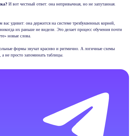
ика?
И вот честный ответ: она непривычная, но не запутанная.
м вас удивит: она держится на системе трехбуквенных корней,
 никогда их раньше не видели. Это делает процесс обучения почти
те» новые слова.
агольные формы звучат красиво и ритмично. А логичные схемы
, а не просто запоминать таблицы.