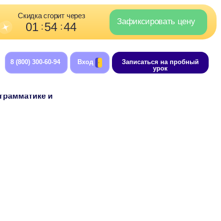
орит через
Зафиксировать цену
4
44
:
-94
Вход
Записаться на пробный
урок