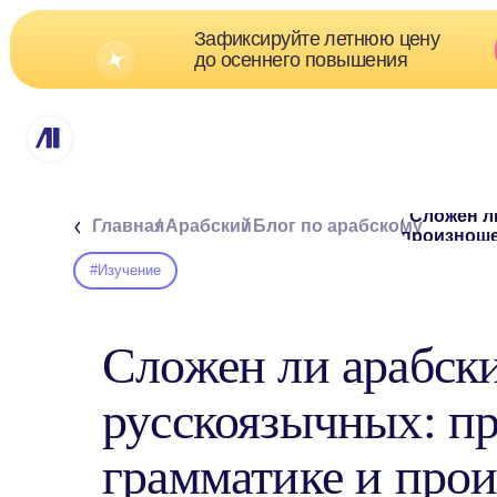
Зафиксируйте летнюю цену
Скидк
до осеннего повышения
о
/ Сложен ли араб
Главная
/ Арабский
/ Блог по арабскому
произношении
#Изучение
Сложен ли арабски
русскоязычных: пр
грамматике и про