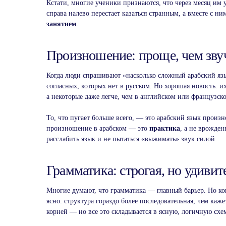
Кстати, многие ученики признаются, что через месяц им
справа налево перестает казаться странным, а вместе с н
занятием
.
Произношение: проще, чем зву
Когда люди спрашивают «насколько сложный арабский язык
согласных, которых нет в русском. Но хорошая новость: 
а некоторые даже легче, чем в английском или французск
То, что пугает больше всего, — это арабский язык произн
произношение в арабском — это
практика
, а не врожде
расслабить язык и не пытаться «выжимать» звук силой.
Грамматика: строгая, но удиви
Многие думают, что грамматика — главный барьер. Но ког
ясно: структура гораздо более последовательная, чем кажет
корней — но все это складывается в ясную, логичную схе