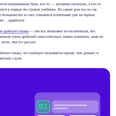
ится непривычных букв, кто-то — звучания согласных, а кто-то
яться в первых же строках учебника. На самом деле все не так
но большинство из них становятся понятными уже на первых
ает… нравиться.
ов арабского языка
— там все объясняют по-человечески, без
решили учить арабский самостоятельно, важно понимать: язык не
 легче, чем его рисуют.
бского языка, что наоборот оказывается проще, чем думают, и
абский с нуля.
B1