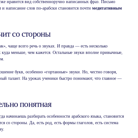
 уже нравится вид собственноручно написанных фраз. Письмо
им и написание слов по-арабски становится почти
медитативным
чит со стороны
», чаще всего речь о звуках. И правда — есть несколько
их куда меньше, чем кажется. Остальные звуки вполне привычные,
ом.
ошение букв, особенно «гортанные» звуки. Но, честно говоря,
нный талант. На уроках ученики быстро понимают, что главное —
тельно понятная
да начинаешь разбирать особенности арабского языка, становится
ся со стороны. Да, есть род, есть формы глаголов, есть система
му.