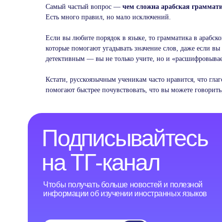
Подписывайтесь
Самый частый вопрос —
чем сложна арабская граммат
Есть много правил, но мало исключений.
на ТГ-канал
Если вы любите порядок в языке, то грамматика в арабско
Чтобы получать больше новостей и полезной
которые помогают угадывать значение слов, даже если вы
информации об изучении иностранных языков
детективным — вы не только учите, но и «расшифровывае
Кстати, русскоязычным ученикам часто нравится, что гл
Перейти
помогают быстрее почувствовать, что вы можете говорить