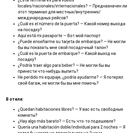
¿Esta terminal es para vuelos
locales/nacionales/internacionales? — Предназначен ли
этот терминал для местных/внутренних/
международных рейсов?
¿Cuál es el número de la puerta? — Какой номер выхода
на посадку?
Aquí está mi pasaporte — Вот мой паспорт
¿Puede enseñarme su tarjeta de embarque? — Не могли
бы вы показать мне свой посадочный талон?
¿Cuál es la puerta de embarque? — Какой выход на
посадку?
¿Podría traer algo para beber? — Не могли бы вы
принести что-нибудь выпить?
He perdido mi equipaje, ¿podría ayudarme? — Я потерял
свой багаж, не могли бы вы мне помочь?
В отеле:
¿Quedan habitaciones libres? — У вас есть свободные
комнаты?
¿Hay algo más barato? — Есть что-то подешевле?
Quería una habitación doble/individual para 2 noches — Я