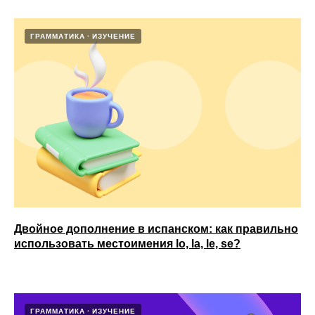
ГРАММАТИКА
ИЗУЧЕНИЕ
Двойное дополнение в испанском: как правильно
использовать местоимения lo, la, le, se?
ANECOLE 2026 © Все права защищены
Языки
Контакты
Английский
+7 929 340-14-99
ГРАММАТИКА
ИЗУЧЕНИЕ