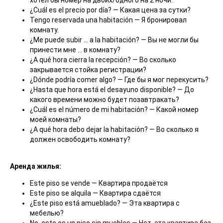
хотел бы номер на двоих/одного на 2 ночи.
¿Cuál es el precio por día? — Какая цена за сутки?
Tengo reservada una habitación — Я бронировал
комнату.
¿Me puede subir … a la habitación? — Вы не могли бы
принести мне … в комнату?
¿A qué hora cierra la recepción? — Во сколько
закрывается стойка регистрации?
¿Dónde podría comer algo? — Где бы я мог перекусить?
¿Hasta que hora está el desayuno disponible? — До
какого времени можно будет позавтракать?
¿Cuál es el número de mi habitación? — Какой номер
моей комнаты?
¿A qué hora debo dejar la habitación? — Во сколько я
должен освободить комнату?
Аренда жилья:
Este piso se vende — Квартира продаётся
Este piso se alquila — Квартира сдаётся
¿Este piso está amueblado? — Эта квартира с
мебелью?