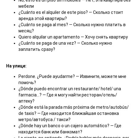
No, esto es un piso sin muebles — Нет, эта квартира без
мебели
¿Cuánto es el alquiler de este piso? — Сколько стоит
аренда этой квартиры?
¿Cuánto se paga al mes? — Сколько нужно платить в
месяц?
Quiero alquilar un apartamento — Хочу снять квартиру
¿Cuánto se paga de una vez? — Сколько нужно
заплатить сразу?
На улице:
Perdone. ¿Puede ayudarme? — Извините, можете мне
помочь?
¿Dónde puedo encontrar un restaurante/ hotel/ una
farmacia…? — Где я могу найти ресторан/отель/
аптеку?
¿Dónde está la parada más próxima de metro/autobús/
de taxis? — Где находится ближайшая остановка
метро/автобуса / такси?
¿Dónde hay un banco o un cajero automático? — Где
находится банк или банкомат?