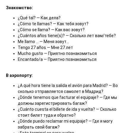
Знакомство:
¿Qué tal? — Как дела?
¿Cómo te llamas? — Как тебя зовут?
¿Cómo se llama? — Как вас зовут?
¿Cuántos años tiene(s)? — Сколько лет вам/тебе?
Me llamo … — Меня зовут…
Tengo 27 años — Мне 27 лет
Mucho gusto — Приятно познакомиться
Encantado/a — Приятно познакомиться
В аэропорту:
¿A qué hora tiene la salida el avión para Madrid? — Во
сколько отправляется самолет в Мадрид?
¿Dónde tenemos que facturar el equipaje? — Где мы
должны зарегистрировать багаж?
¿Cuánto cuesta el billete de ida y vuelta? — Сколько
стоит билет туда и обратно?
¿Dónde puedo reclamar mi equipaje? — Где я могу
забрать свой багаж?