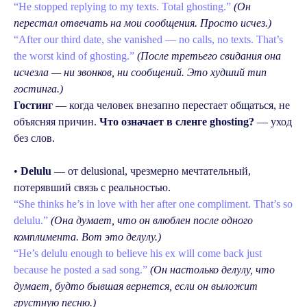
“He stopped replying to my texts. Total ghosting.”
(Он
перестал отвечать на мои сообщения. Просто исчез.)
“After our third date, she vanished — no calls, no texts. That’s
the worst kind of ghosting.”
(После третьего свидания она
исчезла — ни звонков, ни сообщений. Это худший тип
гостинга.)
Гостинг
— когда человек внезапно перестает общаться, не
объясняя причин.
Что означает в сленге ghosting?
— уход
без слов.
•
Delulu
— от delusional, чрезмерно мечтательный,
потерявший связь с реальностью.
“She thinks he’s in love with her after one compliment. That’s so
delulu.”
(Она думает, что он влюблен после одного
комплимента. Вот это делулу.)
“He’s delulu enough to believe his ex will come back just
because he posted a sad song.”
(Он настолько делулу, что
думает, будто бывшая вернется, если он выложит
грустную песню.)