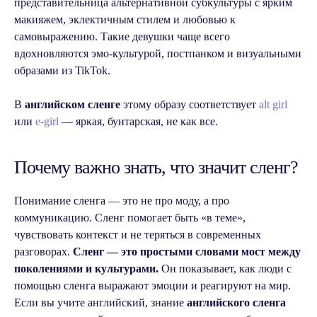
представительница альтернативной субкультуры с ярким
макияжем, эклектичным стилем и любовью к
Похожие статьи
самовыражению. Такие девушки чаще всего
вдохновляются эмо-культурой, постпанком и визуальными
образами из TikTok.
В
английском
сленге
этому образу соответствует
alt girl
или
e-girl
— яркая, бунтарская, не как все.
Почему важно знать, что значит сленг?
Понимание сленга — это не про моду, а про
коммуникацию. Сленг помогает быть «в теме»,
чувствовать контекст и не теряться в современных
разговорах.
Сленг — это простыми словами мост между
поколениями и культурами.
Он показывает, как люди с
помощью сленга выражают эмоции и реагируют на мир.
Если вы учите английский, знание
английского
сленга