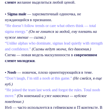
сленге
желание выделиться любой ценой.
•
Sigma male
— харизматичный одиночка, не
нуждающийся в признании.
“He doesn’t follow trends or care what others think — total
sigma energy.”
(Он не гонится за модой, ему плевать на
чужое мнение — сигма.)
“Unlike alphas who dominate, sigmas lead quietly with strength
and confidence.”
(Сигмы ведут молча, без давления.)
Сигма — новая модель маскулинности в
современном
сленге молодежи
.
•
Noob
— новичок, плохо ориентирующийся в теме.
“Don’t laugh, I’m still a noob at this game.”
(Не смейся, я еще
нуб.)
“He joined the team last week and forgot the rules. Total noob
move.”
(Он новенький и уже накосячил — нубское
поведение.)
Нуб — часто используется в геймерском и IT-контексте. В