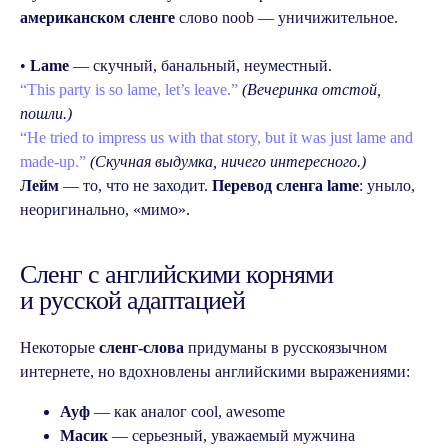
американском сленге
слово noob — уничижительное.
•
Lame
— скучный, банальный, неуместный.
“This party is so lame, let’s leave.”
(Вечеринка отстой,
пошли.)
“He tried to impress us with that story, but it was just lame and
made-up.”
(Скучная выдумка, ничего интересного.)
Лейм
— то, что не заходит.
Перевод сленга lame
: уныло,
неоригинально, «мимо».
Сленг с английскими корнями
Записаться
и русской адаптацией
на консультацию
Некоторые
сленг-слова
придуманы в русскоязычном
интернете, но вдохновлены английскими выражениями:
Ауф
— как аналог cool, awesome
Масик
— серьезный, уважаемый мужчина