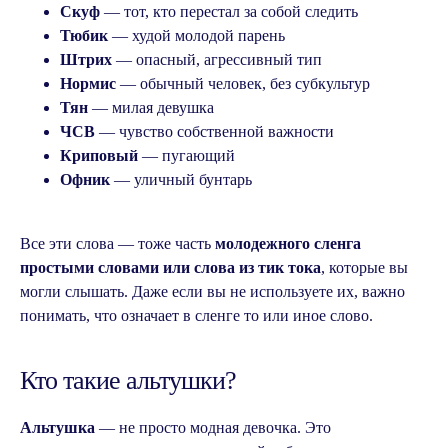
Скуф
— тот, кто перестал за собой следить
Тюбик
— худой молодой парень
Штрих
— опасный, агрессивный тип
Нормис
— обычный человек, без субкультур
Тян
— милая девушка
ЧСВ
— чувство собственной важности
Криповый
— пугающий
Офник
— уличный бунтарь
Оставьте заявку на консультацию,
и с вами свяжется наш менеджер. Он
Все эти слова — тоже часть
молодежного сленга
уточнит ваш уровень языка и цели его
простыми словами или слова из тик тока
, которые вы
изучения, ответит на все
интересующие вопросы, а после
могли слышать. Даже если вы не используете их, важно
подберёт преподавателя и назначит
понимать, что означает в сленге то или иное слово.
урок в удобное для вас время.
Оставить заявку
Кто такие альтушки?
Альтушка
— не просто модная девочка. Это