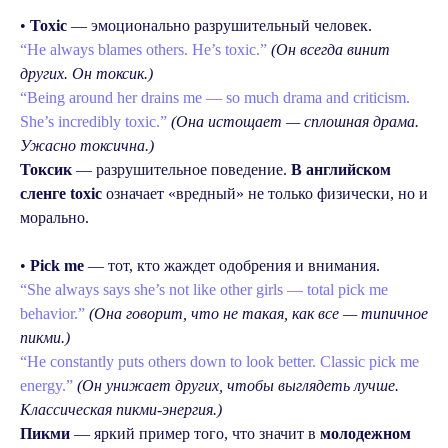
•
Toxic
— эмоционально разрушительный человек.
“He always blames others. He’s toxic.”
(Он всегда винит
других. Он токсик.)
“Being around her drains me — so much drama and criticism.
She’s incredibly toxic.”
(Она истощает — сплошная драма.
Ужасно токсична.)
Токсик
— разрушительное поведение.
В английском
сленге toxic
означает «вредный» не только физически, но и
морально.
•
Pick me
— тот, кто жаждет одобрения и внимания.
“She always says she’s not like other girls — total pick me
behavior.”
(Она говорит, что не такая, как все — типичное
пикми.)
“He constantly puts others down to look better. Classic pick me
energy.”
(Он унижает других, чтобы выглядеть лучше.
Классическая пикми-энергия.)
Пикми
— яркий пример того, что значит в
молодежном