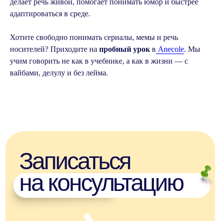
делает речь живой, помогает понимать юмор и быстрее
адаптироваться в среде.
Хотите свободно понимать сериалы, мемы и речь
носителей? Приходите на
пробный
урок
в
Anecole
. Мы
учим говорить не как в учебнике, а как в жизни — с
вайбами, делулу и без лейма.
ANECOLE 2026 © Все права защищены
Языки
Контакты
Английский
+7 929 340-14-99
Написать в
Испанский
Telegram
Китайский
Написать в Max
Немецкий
ВКонтакте