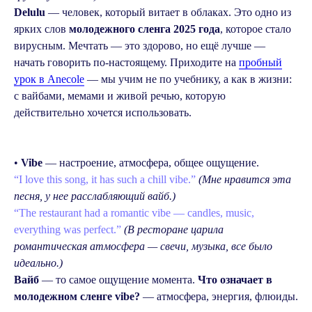
Delulu
— человек, который витает в облаках. Это одно из
ярких слов
молодежного сленга 2025 года
, которое стало
вирусным. Мечтать — это здорово, но ещё лучше —
начать говорить по-настоящему. Приходите на
пробный
урок в Anecole
— мы учим не по учебнику, а как в жизни:
с вайбами, мемами и живой речью, которую
действительно хочется использовать.
•
Vibe
— настроение, атмосфера, общее ощущение.
“I love this song, it has such a chill vibe.”
(Мне нравится эта
песня, у нее расслабляющий вайб.)
“The restaurant had a romantic vibe — candles, music,
everything was perfect.”
(В ресторане царила
романтическая атмосфера — свечи, музыка, все было
идеально.)
Вайб
— то самое ощущение момента.
Что означает в
молодежном сленге vibe?
— атмосфера, энергия, флюиды.