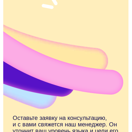
Французский
info@anecole.com
Португальский
8 800 300-60-94
Итальянский
Турецкий
Арабский
Японский
Корейский
Anecole
Блог
Корпоративное
обучение
Приведите друга в
Anecole
Подарочные
сертификаты
Сотрудничество с
Anecole
Документация
Договор
оферты
Политика конфиденциальности и
обработки персональных данных
Согласие на обработку персональных
данных
Согласие на получение рассылки
рекламного характера