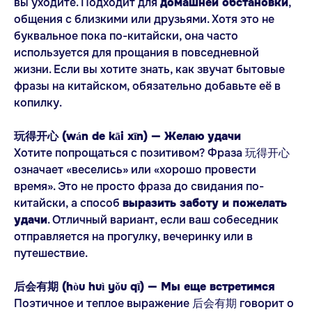
вы уходите. Подходит для
домашней обстановки
,
общения с близкими или друзьями. Хотя это не
буквальное пока по-китайски, она часто
используется для прощания в повседневной
жизни. Если вы хотите знать, как звучат бытовые
фразы на китайском, обязательно добавьте её в
копилку.
玩得开心 (wán de kāi xīn) — Желаю удачи
Хотите попрощаться с позитивом? Фраза 玩得开心
означает «веселись» или «хорошо провести
время». Это не просто фраза до свидания по-
китайски, а способ
выразить заботу и пожелать
удачи
. Отличный вариант, если ваш собеседник
отправляется на прогулку, вечеринку или в
путешествие.
后会有期 (hòu huì yǒu qī) — Мы еще встретимся
Поэтичное и теплое выражение 后会有期 говорит о