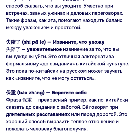
способ сказать, что вы уходите. Уместно при
встречах, званых ужинах и деловых переговорах.
Такие фразы, как эта, помогают находить баланс
между уважением и простотой.
Записаться
на консультацию
失陪了 (shī péi le) — Извините, что ухожу
失陪了 —
уважительное
извинение за то, что вы
вынуждены уйти. Это отличная альтернатива
формальному «до свидания» в китайской культуре.
Это пока по-китайски на русском может звучать
как «извините, что не могу остаться».
保重 (bǎo zhòng) — Берегите себя
Фраза 保重 — прекрасный пример, как по-китайски
сказать до свидания с заботой. Её говорят при
длительных расставаниях
или перед дорогой. Это
хороший способ выразить теплое отношение и
пожелать человеку благополучия.