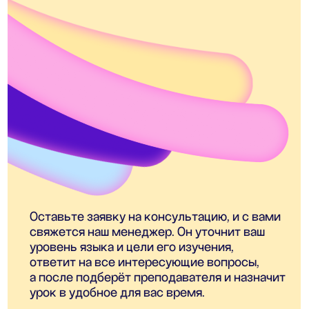
Блог
Корпоративное обучение
Приведите друга в Anecole
Подарочные сертификаты
Сотрудничество с Anecole
Документация
Договор оферты
Политика конфиденциальности и обработки
персональных данных
Согласие на обработку персональных данных
Согласие на получение рассылки
рекламного характера
Сведения о лицензии
Сведения об образовательной организации
Прайс-лист
OOO "АНЭКОЛЬ"
ОГРНИП 1257700333318 ИНН 9709126338
109028, РОССИЯ, Г.МОСКВА, ВН.ТЕР.Г.
МУНИЦИПАЛЬНЫЙ ОКРУГ БАСМАННЫЙ,
ПЕР. ХИТРОВСКИЙ, Д. 3/1, СТР. 4, ПОМЕЩ. 1/1