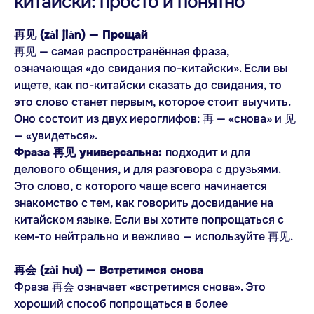
китайски: просто и понятно
再见 (zài jiàn) — Прощай
再见 — самая распространённая фраза,
означающая «до свидания по-китайски». Если вы
ищете, как по-китайски сказать до свидания, то
это слово станет первым, которое стоит выучить.
Оно состоит из двух иероглифов: 再 — «снова» и 见
— «увидеться».
Фраза 再见 универсальна:
подходит и для
делового общения, и для разговора с друзьями.
Это слово, с которого чаще всего начинается
знакомство с тем, как говорить досвидание на
китайском языке. Если вы хотите попрощаться с
кем-то нейтрально и вежливо — используйте 再见.
再会 (zài huì) — Встретимся снова
Фраза 再会 означает «встретимся снова». Это
хороший способ попрощаться в более