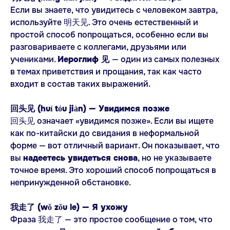
Если вы знаете, что увидитесь с человеком завтра,
используйте 明天见. Это очень естественный и
простой способ попрощаться, особенно если вы
разговариваете с коллегами, друзьями или
учениками.
Иероглиф 见
— один из самых полезных
в темах приветствия и прощания, так как часто
входит в состав таких выражений.
回头见 (huí tóu jiàn) — Увидимся позже
回头见 означает «увидимся позже». Если вы ищете
как по-китайски до свидания в неформальной
форме — вот отличный вариант. Он показывает, что
вы
надеетесь увидеться снова
, но не указываете
точное время. Это хороший способ попрощаться в
непринужденной обстановке.
我走了 (wǒ zǒu le) — Я ухожу
Фраза 我走了 — это простое сообщение о том, что