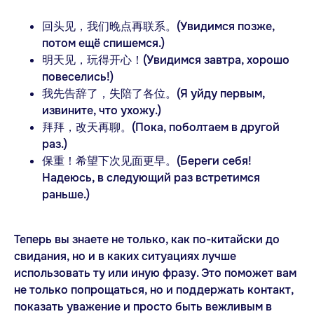
回头见，我们晚点再联系。(Увидимся позже,
потом ещё спишемся.)
明天见，玩得开心！(Увидимся завтра, хорошо
повеселись!)
我先告辞了，失陪了各位。(Я уйду первым,
извините, что ухожу.)
拜拜，改天再聊。(Пока, поболтаем в другой
раз.)
保重！希望下次见面更早。(Береги себя!
Надеюсь, в следующий раз встретимся
раньше.)
Теперь вы знаете не только, как по-китайски до
свидания, но и в каких ситуациях лучше
использовать ту или иную фразу. Это поможет вам
не только попрощаться, но и поддержать контакт,
показать уважение и просто быть вежливым в