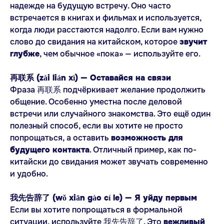
надежде на будущую встречу. Оно часто
встречается в книгах и фильмах и используется,
когда люди расстаются надолго. Если вам нужно
слово до свидания на китайском, которое
звучит
глубже
, чем обычное «пока» — используйте его.
再联系 (zài lián xì) — Оставайся на связи
Фраза 再联系 подчёркивает желание продолжить
общение. Особенно уместна после деловой
встречи или случайного знакомства. Это ещё один
полезный способ, если вы хотите не просто
попрощаться, а оставить
возможность для
будущего контакта
. Отличный пример, как по-
китайски до свидания может звучать современно
и удобно.
我先告辞了 (wǒ xiān gào cí le) — Я уйду первым
Если вы хотите попрощаться в формальной
ситуации, используйте 我先告辞了. Это
вежливый