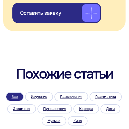
*- только для первых продаж
Подпишитесь
на рассылку
Больше полезного — в нашей
рассылке! Подпишитесь, чтобы
быть в курсе новостей, скидок
и акций
Подписаться
Все
Изучение
Развлечения
Грамматика
Экзамены
Путешествия
Карьера
Дети
Музыка
Кино