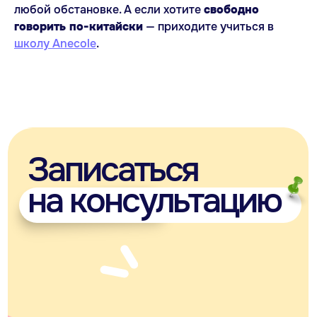
любой обстановке. А если хотите
свободно
говорить по-китайски
— приходите учиться в
школу Anecole
.
ANECOLE 2026 © Все права защищены
Языки
Контакты
Английский
+7 929 340-14-99
Испанский
Написать в Telegram
Китайский
Написать в Max
Немецкий
ВКонтакте
Французский
info@anecole.com
Португальский
8 800 300-60-94
Итальянский
Турецкий
Арабский
Японский
Корейский
Anecole