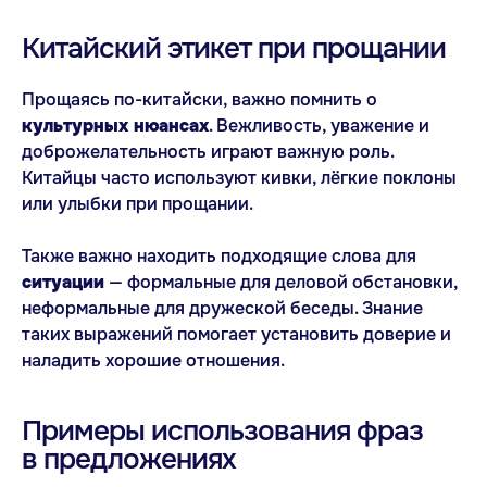
Оставьте заявку на консультацию, и с вами
Китайский этикет при прощании
свяжется наш менеджер. Он уточнит ваш
уровень языка и цели его изучения,
ответит на все интересующие вопросы,
Прощаясь по-китайски, важно помнить о
а после подберёт преподавателя и назначит
урок в удобное для вас время.
культурных нюансах
. Вежливость, уважение и
доброжелательность играют важную роль.
Оставить заявку
Китайцы часто используют кивки, лёгкие поклоны
или улыбки при прощании.
Также важно находить подходящие слова для
ситуации
— формальные для деловой обстановки,
неформальные для дружеской беседы. Знание
Похожие статьи
таких выражений помогает установить доверие и
наладить хорошие отношения.
Примеры использования фраз
в предложениях