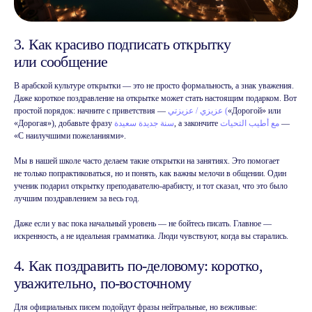
3. Как красиво подписать открытку
или сообщение
В арабской культуре открытки — это не просто формальность, а знак уважения.
Даже короткое поздравление на открытке может стать настоящим подарком. Вот
простой порядок: начните с приветствия —
عزيزي / عزيزتي (
«Дорогой» или
«Дорогая»), добавьте фразу
سنة جديدة سعيدة
, а закончите
مع أطيب التحيات
—
«С наилучшими пожеланиями».
Мы в нашей школе часто делаем такие открытки на занятиях. Это помогает
не только попрактиковаться, но и понять, как важны мелочи в общении. Один
ученик подарил открытку преподавателю-арабисту, и тот сказал, что это было
лучшим поздравлением за весь год.
Даже если у вас пока начальный уровень — не бойтесь писать. Главное —
искренность, а не идеальная грамматика. Люди чувствуют, когда вы старались.
4. Как поздравить по-деловому: коротко,
уважительно, по‑восточному
Копировать ссылку
Для официальных писем подойдут фразы нейтральные, но вежливые: