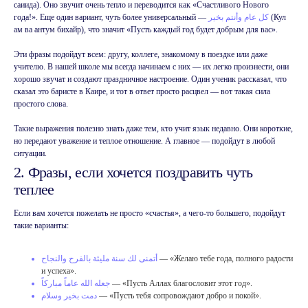
саиида). Оно звучит очень тепло и переводится как «Счастливого Нового
года!». Еще один вариант, чуть более универсальный —
كل عام وأنتم بخير
(Кул
ам ва антум бихайр), что значит «Пусть каждый год будет добрым для вас».
Эти фразы подойдут всем: другу, коллеге, знакомому в поездке или даже
учителю. В нашей школе мы всегда начинаем с них — их легко произнести, они
хорошо звучат и создают праздничное настроение. Один ученик рассказал, что
сказал это баристе в Каире, и тот в ответ просто расцвел — вот такая сила
простого слова.
Такие выражения полезно знать даже тем, кто учит язык недавно. Они короткие,
но передают уважение и теплое отношение. А главное — подойдут в любой
ситуации.
2. Фразы, если хочется поздравить чуть
теплее
Если вам хочется пожелать не просто «счастья», а чего-то большего, подойдут
такие варианты:
أتمنى لك سنة مليئة بالفرح والنجاح
— «Желаю тебе года, полного радости
и успеха».
جعله الله عاماً مباركاً
— «Пусть Аллах благословит этот год».
دمت بخير وسلام
— «Пусть тебя сопровождают добро и покой».