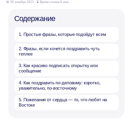
теплее
📅 30 декабря 2025
_
⌛ Время чтения 8 мин
3. Как красиво подписать открытку или
сообщение
4. Как поздравить по-деловому: коротко,
уважительно, по‑восточному
5. Пожелания от сердца — то, что любят на
Востоке
Учитесь говорить легко
и с удовольствием
Один бесплатный урок —