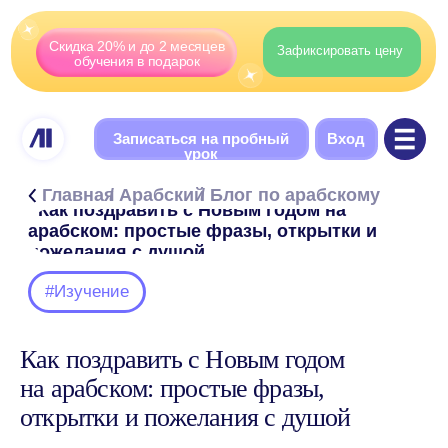
Скидка 20% и до 2 месяцев
Зафиксировать цену
обучения в подарок
Записаться на пробный
Вход
урок
/ Арабский
/ Блог по арабскому
Главная
/ Как поздравить с Новым годом на
арабском: простые фразы, открытки и
пожелания с душой
#Изучение
Как поздравить с Новым годом
Содержание
на арабском: простые фразы,
1. Простые фразы, которые подойдут всем
открытки и пожелания с душой
2. Фразы, если хочется поздравить чуть