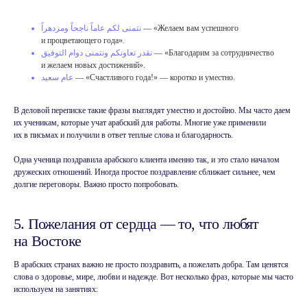
نتمنى لكم عاماً ناجحاً ومزدهراً
— «Желаем вам успешного
и процветающего года».
نقدر تعاونكم ونتمنى دوام التوفيق
— «Благодарим за сотрудничество
и желаем новых достижений».
عام سعيد
— «Счастливого года!» — коротко и уместно.
Похожие статьи
В деловой переписке такие фразы выглядят уместно и достойно. Мы часто даем
их ученикам, которые учат арабский для работы. Многие уже применили
их в письмах и получили в ответ теплые слова и благодарность.
Одна ученица поздравила арабского клиента именно так, и это стало началом
дружеских отношений. Иногда простое поздравление сближает сильнее, чем
долгие переговоры. Важно просто попробовать.
5. Пожелания от сердца — то, что любят
на Востоке
В арабских странах важно не просто поздравить, а пожелать добра. Там ценятся
слова о здоровье, мире, любви и надежде. Вот несколько фраз, которые мы часто
используем на занятиях: