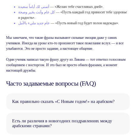
أتمنى لك أياماً سعيدة
— «Желаю тебе счастливых дней».
كل عام وأنت بخير وصحة
— «Пусть каждый год приносит тебе здоровье
и радость».
عام جديد مليء بالأمل
— «Пусть новый год будет полон надежды».
Мы замечаем, что такие фразы вызывают сильные эмоции даже у самих
учеников. Иногда на уроке кто-то произнесет такое пожелание вслух — и все
улыбаются. Это не просто задание, а настоящее общение.
Один ученик написал такую фразу другу из Ливана — тот ответил голосовым
сообщением с восторгом. И это был не просто обмен фразами, а момент
Не хватает времени
настоящей дружбы.
на учёбу?
Часто задаваемые вопросы (FAQ)
На консультации подберём курс
под ваш график
Как правильно сказать «С Новым годом!» на арабском?
Записаться на консультацию
Есть ли различия в новогодних поздравлениях между
арабскими странами?