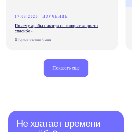
Anecole
Документация
17.03.2026
ИЗУЧЕНИЕ
Договор
оферты
Почему арабы никогда не говорят «просто
Политика конфиденциальности и
спасибо»
обработки персональных данных
Согласие на обработку персональных
⌛ Время чтения 5 мин
данных
Согласие на получение рассылки
рекламного характера
Сведения о лицензии
Сведения об образовательной организации
Показать еще
Прайс-лист
OOO "АНЭКОЛЬ"
ОГРНИП 1257700333318 ИНН 9709126338
109028, РОССИЯ, Г.МОСКВА, ВН.ТЕР.Г.
МУНИЦИПАЛЬНЫЙ ОКРУГ БАСМАННЫЙ,
ПЕР. ХИТРОВСКИЙ, Д. 3/1, СТР. 4, ПОМЕЩ.
1/1
*- только для первых продаж