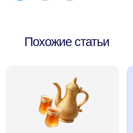
ANECOLE 2026 © Все права защищены
Языки
Контакты
Английский
+7 929 340-14-99
Написать в
Испанский
Telegram
Китайский
Написать в Max
Немецкий
ВКонтакте
Французский
info@anecole.com
Португальский
8 800 300-60-94
Итальянский
Турецкий
Арабский
Японский
Корейский
Anecole
Блог
Корпоративное
обучение
Приведите друга в
Anecole
Подарочные
сертификаты
Сотрудничество с